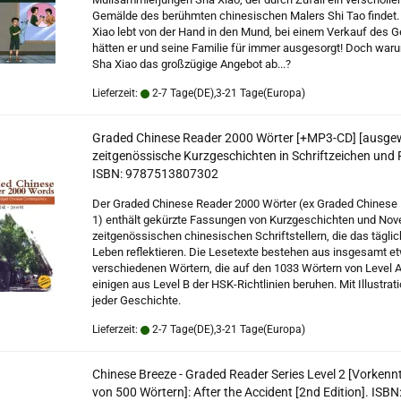
Gemälde des berühmten chinesischen Malers Shi Tao findet.
Xiao lebt von der Hand in den Mund, bei einem Verkauf des 
hätten er und seine Familie für immer ausgesorgt! Doch waru
Sha Xiao das großzügige Angebot ab...?
Lieferzeit:
2-7 Tage(DE),3-21 Tage(Europa)
Graded Chinese Reader 2000 Wörter [+MP3-CD] [ausge
zeitgenössische Kurzgeschichten in Schriftzeichen und P
ISBN: 9787513807302
Der Graded Chinese Reader 2000 Wörter (ex Graded Chinese
1) enthält gekürzte Fassungen von Kurzgeschichten und Nove
zeitgenössischen chinesischen Schriftstellern, die das tägli
Leben reflektieren. Die Lesetexte bestehen aus insgesamt e
verschiedenen Wörtern, die auf den 1033 Wörtern von Level 
einigen aus Level B der HSK-Richtlinien beruhen. Mit Illustrat
jeder Geschichte.
Lieferzeit:
2-7 Tage(DE),3-21 Tage(Europa)
Chinese Breeze - Graded Reader Series Level 2 [Vorkenn
von 500 Wörtern]: After the Accident [2nd Edition]. ISBN