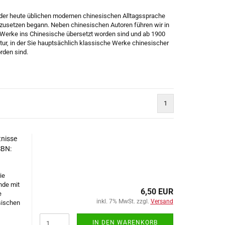
n der heute üblichen modernen chinesischen Alltagssprache
zusetzen begann. Neben chinesischen Autoren führen wir in
Werke ins Chinesische übersetzt worden sind und ab 1900
ur,
in der Sie hauptsächlich klassische Werke chinesischer
rden sind.
1
tnisse
SBN:
ie
nde mit
6,50 EUR
e
inkl. 7% MwSt. zzgl.
Versand
sischen
IN DEN WARENKORB