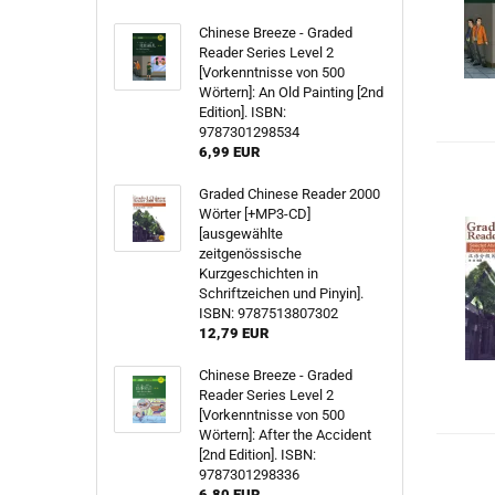
Chinese Breeze - Graded
Reader Series Level 2
[Vorkenntnisse von 500
Wörtern]: An Old Painting [2nd
Edition]. ISBN:
9787301298534
6,99 EUR
Graded Chinese Reader 2000
Wörter [+MP3-CD]
[ausgewählte
zeitgenössische
Kurzgeschichten in
Schriftzeichen und Pinyin].
ISBN: 9787513807302
12,79 EUR
Chinese Breeze - Graded
Reader Series Level 2
[Vorkenntnisse von 500
Wörtern]: After the Accident
[2nd Edition]. ISBN:
9787301298336
6,80 EUR