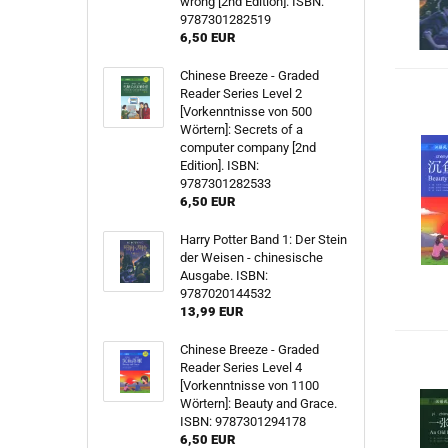
wrong [2nd Edition]. ISBN:
9787301282519
6,50 EUR
Chinese Breeze - Graded
Reader Series Level 2
[Vorkenntnisse von 500
Wörtern]: Secrets of a
computer company [2nd
Edition]. ISBN:
9787301282533
6,50 EUR
Harry Potter Band 1: Der Stein
der Weisen - chinesische
Ausgabe. ISBN:
9787020144532
13,99 EUR
Chinese Breeze - Graded
Reader Series Level 4
[Vorkenntnisse von 1100
Wörtern]: Beauty and Grace.
ISBN: 9787301294178
6,50 EUR