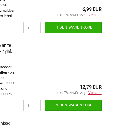
 Sha
6,99 EUR
Gemäldes
inkl. 7% MwSt. zzgl.
Versand
m lehnt
IN DEN WARENKORB
wählte
inyin].
 Reader
llen von
che
twa 2000
12,79 EUR
A und
inkl. 7% MwSt. zzgl.
Versand
ionen zu
IN DEN WARENKORB
tnisse
: