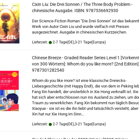
Cixin Liu: Die Drei Sonnen / The Three Body Problem -
chinesische Ausgabe. ISBN: 9787536692930
Der Science-Fiction Roman "Die Drei Sonnen" ist das bekann
Werk von Autor Cixin Liu und wurde vielfach mit Preisen
ausgezeichnet. Ausgabe in chinesischen Kurzzeichen.
Lieferzeit:
2-7 Tage(DE),3-21 Tage(Europa)
Chinese Breeze - Graded Reader Series Level 1 [Vorkenn
von 300 Wörtern]: Whom do you like more? [2nd Edition]
9787301282540
Whom do you like more? ist eine klassische Dreiecks-
Liebesgeschichte (mit Happy End!), die von dem in Peking l
Fang Xin handelt, der unsterblich in Xie Hong verknallt ist. Xi
hat sich aber entschlossen nun ins Ausland zu ziehen, um dor
Traum zu verwirklichen. Fang Xin bekommt nun täglich Besu
Xiaoyue - sie ist es die ihn liebt und tatsächlich versteht, abe
Xin hat nur Xie Hong im Sinn...
Lieferzeit:
2-7 Tage(DE),3-21 Tage(Europa)