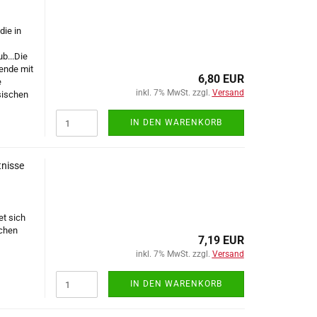
die in
b...
D
ie
nende mit
6,80 EUR
e
inkl. 7% MwSt. zzgl.
Versand
sischen
IN DEN WARENKORB
tnisse
et sich
schen
7,19 EUR
inkl. 7% MwSt. zzgl.
Versand
IN DEN WARENKORB