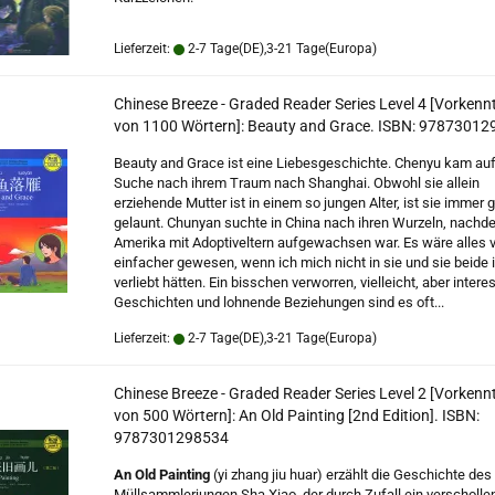
Lieferzeit:
2-7 Tage(DE),3-21 Tage(Europa)
Chinese Breeze - Graded Reader Series Level 4 [Vorkenn
von 1100 Wörtern]: Beauty and Grace. ISBN: 9787301
Beauty and Grace ist eine Liebesgeschichte. Chenyu kam auf
Suche nach ihrem Traum nach Shanghai. Obwohl sie allein
erziehende Mutter ist in einem so jungen Alter, ist sie immer g
gelaunt. Chunyan suchte in China nach ihren Wurzeln, nachde
Amerika mit Adoptiveltern aufgewachsen war. Es wäre alles v
einfacher gewesen, wenn ich mich nicht in sie und sie beide 
verliebt hätten. Ein bisschen verworren, vielleicht, aber inter
Geschichten und lohnende Beziehungen sind es oft...
Lieferzeit:
2-7 Tage(DE),3-21 Tage(Europa)
Chinese Breeze - Graded Reader Series Level 2 [Vorkenn
von 500 Wörtern]: An Old Painting [2nd Edition]. ISBN:
9787301298534
An Old Painting
(yi zhang jiu huar) erzählt die Geschichte des
Müllsammlerjungen Sha Xiao, der durch Zufall ein verscholle