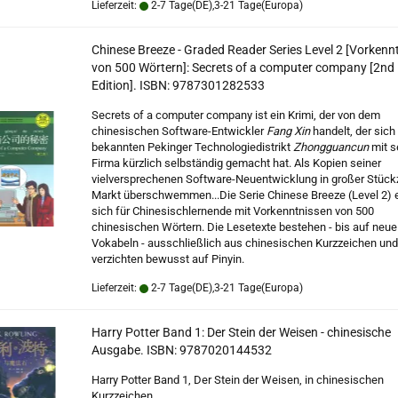
Lieferzeit:
2-7 Tage(DE),3-21 Tage(Europa)
Chinese Breeze - Graded Reader Series Level 2 [Vorkenn
von 500 Wörtern]: Secrets of a computer company [2nd
Edition]. ISBN: 9787301282533
Secrets of a computer company ist ein Krimi, der von dem
chinesischen Software-Entwickler
Fang Xin
handelt, der sich
bekannten Pekinger Technologiedistrikt
Zhongguancun
mit s
Firma kürzlich selbständig gemacht hat. Als Kopien seiner
vielversprechenen Software-Neuentwicklung in großer Stück
Markt überschwemmen...
Die Serie Chinese Breeze (Level 2) 
sich für Chinesischlernende mit Vorkenntnissen von 500
chinesischen Wörtern. Die Lesetexte bestehen - bis auf neue
Vokabeln - ausschließlich aus chinesischen Kurzzeichen und
verzichten bewusst auf Pinyin.
Lieferzeit:
2-7 Tage(DE),3-21 Tage(Europa)
Harry Potter Band 1: Der Stein der Weisen - chinesische
Ausgabe. ISBN: 9787020144532
Harry Potter Band 1, Der Stein der Weisen, in chinesischen
Kurzzeichen.