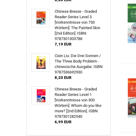
Chinese Breeze - Graded
Reader Series Level 3
[Vorkenntnisse von 750
Wörtern]: The Painted Skin
[2nd Edition]. ISBN:
9787301303788
7,19 EUR
Cixin Liu: Die Drei Sonnen /
The Three Body Problem -
chinesische Ausgabe. ISBN:
9787536692930
8,20 EUR
Chinese Breeze - Graded
Reader Series Level 1
[Vorkenntnisse von 300
Wörtern]: Whom do you like
more? [2nd Edition]. ISBN:
9787301282540
6,99 EUR