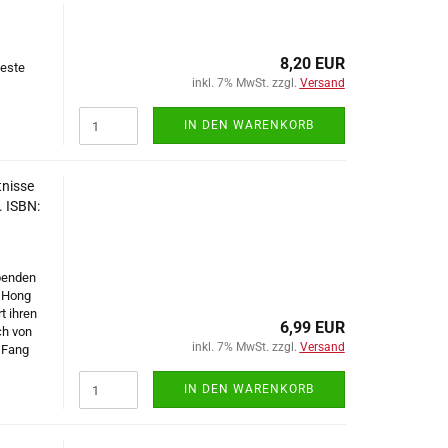
8,20 EUR
teste
inkl. 7% MwSt. zzgl.
Versand
IN DEN WARENKORB
tnisse
. ISBN:
ebenden
e Hong
t ihren
6,99 EUR
ch von
inkl. 7% MwSt. zzgl.
Versand
r Fang
IN DEN WARENKORB