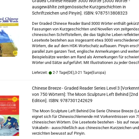
Graded Chinese Reader 3000 Wörter [3000 Wörter -
ausgewählte zeitgenössische Kurzgeschichten in
Schriftzeichen und Pinyin]. ISBN: 9787513808323
Der Graded Chinese Reader Band 3000 Wörter enthält gekürz
Fassungen von Kurzgeschichten und Novellen von zeitgenös
chinesischen Schriftstellern, die das tägliche Leben reflektie
Lesetexte bestehen aus insgesamt etwa 3000 verschiedene
Wörtern, die auf dem HSK-Wortschatz aufbauen. Pinyin ersch
parallel zum ganzen Text, englische Anmerkungen und weite
Beispielsätze werden am Rand als Anmerkungen für schwier
Wörter und Sätze aufgeführt. Mit Illustrationen zu jeder Gesc
Lieferzeit:
2-7 Tage(DE),3-21 Tage(Europa)
Chinese Breeze - Graded Reader Series Level 3 [Vorkenn
von 750 Wörtern]: The Moon Sculpture Left Behind [2nd
Edition]. ISBN: 9787301242629
The Moon Sculpture Left Behind Die Serie Chinese Breeze (Le
eignet sich für Chinesischlernende mit Vorkenntnissen von 7
chinesischen Wörtern. Die Lesetexte bestehen - bis auf neue
Vokabeln - ausschließlich aus chinesischen Kurzzeichen und
verzichten bewusst auf Pinyin.