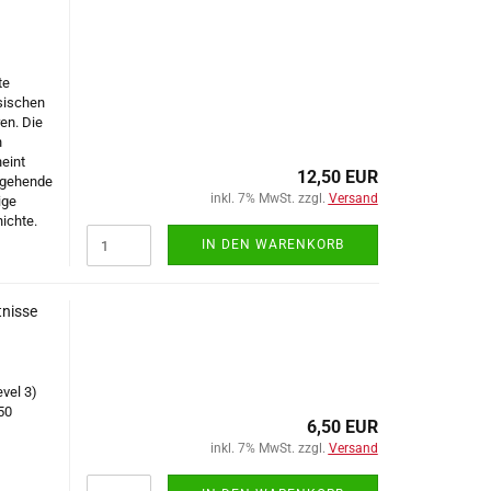
te
sischen
ren. Die
n
eint
12,50 EUR
rgehende
inkl. 7% MwSt. zzgl.
Versand
ige
hichte.
IN DEN WARENKORB
tnisse
vel 3)
50
6,50 EUR
inkl. 7% MwSt. zzgl.
Versand