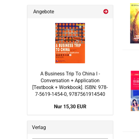
Angebote
A Business Trip To China I -
Conversation + Application
[Textbook + Workbook]. ISBN: 978-
7-5619-1454-0, 9787561914540
Nur 15,30 EUR
Verlag