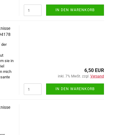
IN DEN WARENKORB
tnisse
294178
 der
ut
m sie in
iel
6,50 EUR
in mich
inkl. 7% MwSt. zzgl.
Versand
essante
IN DEN WARENKORB
tnisse
nes