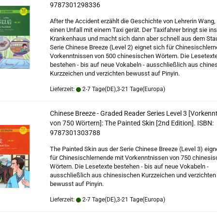
9787301298336
After the Accident erzählt die Geschichte von Lehrerin Wang, 
einen Unfall mit einem Taxi gerät. Der Taxifahrer bringt sie ins
Krankenhaus und macht sich dann aber schnell aus dem Stau
Serie Chinese Breeze (Level 2) eignet sich für Chinesischler
Vorkenntnissen von 500 chinesischen Wörtern. Die Lesetext
bestehen - bis auf neue Vokabeln - ausschließlich aus chine
Kurzzeichen und verzichten bewusst auf Pinyin.
Lieferzeit:
2-7 Tage(DE),3-21 Tage(Europa)
Chinese Breeze - Graded Reader Series Level 3 [Vorkenn
von 750 Wörtern]: The Painted Skin [2nd Edition]. ISBN:
9787301303788
The Painted Skin aus der Serie Chinese Breeze (Level 3) eign
für Chinesischlernende mit Vorkenntnissen von 750 chinesi
Wörtern. Die Lesetexte bestehen - bis auf neue Vokabeln -
ausschließlich aus chinesischen Kurzzeichen und verzichten
bewusst auf Pinyin.
Lieferzeit:
2-7 Tage(DE),3-21 Tage(Europa)