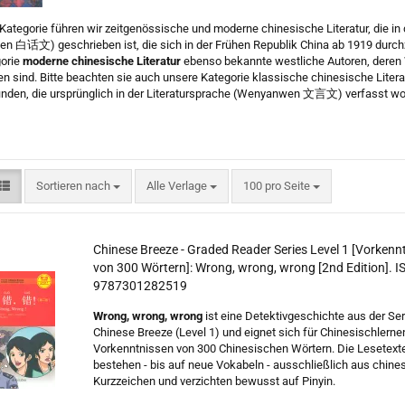
 Kategorie führen wir zeitgenössische und moderne chinesische Literatur, die i
n 白话文) geschrieben ist, die sich in der Frühen Republik China ab 1919 durch
gorie
moderne chinesische Literatur
ebenso bekannte westliche Autoren, deren 
n sind. Bitte beachten sie auch unsere Kategorie
klassische chinesische Literat
inden, die ursprünglich in der Literatursprache (Wenyanwen 文言文) verfasst wo
erne Chinesische Literatur
Sortieren nach
pro Seite
Sortieren nach
Alle Verlage
100 pro Seite
Chinese Breeze - Graded Reader Series Level 1 [Vorkenn
von 300 Wörtern]: Wrong, wrong, wrong [2nd Edition]. I
9787301282519
Wrong, wrong, wrong
ist eine Detektivgeschichte aus der Ser
Chinese Breeze (Level 1) und eignet sich für Chinesischlerne
Vorkenntnissen von 300 Chinesischen Wörtern. Die Lesetext
bestehen - bis auf neue Vokabeln - ausschließlich aus chine
Kurzzeichen und verzichten bewusst auf Pinyin.