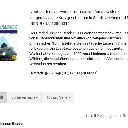
Graded Chinese Reader 1000 Wörter [ausgewählte
zeitgenössische Kurzgeschichten in Schriftzeichen und P
ISBN: 9787513808316
Der Graded Chinese Reader 1000 Wörter enthält gekürzte F
von Kurzgeschichten und Novellen von zeitgenössischen
chinesischen Schriftstellern, die das tägliche Leben in China
reflektieren. Die Lesetexte bestehen aus einem reduzierten
Wortschatz von insgesamt 1000 verschiedenen chinesische
Wörtern, die hauptsächlich aus den einfachsten Vokabeln d
Wortschatzes beruhen.
Lieferzeit:
2-7 Tage(DE),3-21 Tage(Europa)
Sortieren nach
pro Seite
Sortieren nach
100 pro Seite
1
bis
5
(von insgesamt
5
)
hinese Reader