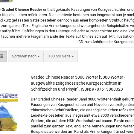
e
Graded Chinese Reader
enthält gekürzte Fassungen von Kurzgeschichten und N
s tägliche Leben reflektieren. Die Lesetexte bestehen aus insgesamt aus je na
d kurz gefassten Sätze bestehen dennoch aus einer kompletten Struktur, häufig
el zum ganzen Text. Englische Anmerkungen und weitergehende Beispielsätze 
 aufgeführt. Einführungen in den Hintergrund jeder Kurzgeschichte und eine Vor
n tauchen mehrere Fragen am Ende der Texte auf Chinesisch auf. Mit Illustration
CD zum Anhören der Kurzgeschic
Sortieren nach
pro Seite
Sortieren nach
100 pro Seite
Graded Chinese Reader 3000 Wörter [3000 Wörter -
ausgewählte zeitgenössische Kurzgeschichten in
Schriftzeichen und Pinyin]. ISBN: 9787513808323
Der Graded Chinese Reader Band 3000 Wörter enthält gekürz
Fassungen von Kurzgeschichten und Novellen von zeitgenös
chinesischen Schriftstellern, die das tägliche Leben reflektie
Lesetexte bestehen aus insgesamt etwa 3000 verschiedene
Wörtern, die auf dem HSK-Wortschatz aufbauen. Pinyin ersch
parallel zum ganzen Text, englische Anmerkungen und weite
Beispielsätze werden am Rand als Anmerkungen für schwier