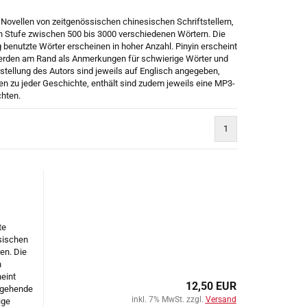
ovellen von zeitgenössischen chinesischen Schriftstellern,
ch Stufe zwischen 500 bis 3000 verschiedenen Wörtern. Die
 benutzte Wörter erscheinen in hoher Anzahl. Pinyin erscheint
werden am Rand als Anmerkungen für schwierige Wörter und
stellung des Autors sind jeweils auf Englisch angegeben,
en zu jeder Geschichte, enthält sind zudem jeweils eine MP3-
hten.
1
te
sischen
ren. Die
n
eint
12,50 EUR
rgehende
inkl. 7% MwSt. zzgl.
Versand
ige