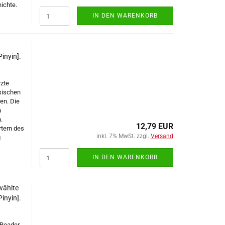
hichte.
IN DEN WARENKORB
inyin].
rzte
sischen
ren. Die
n
.
12,79 EUR
rtern des
inkl. 7% MwSt. zzgl.
Versand
g
IN DEN WARENKORB
wählte
inyin].
 Reader