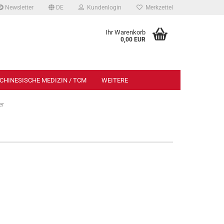
Newsletter
DE
Kundenlogin
Merkzettel
Ihr Warenkorb
0,00 EUR
CHINESISCHE MEDIZIN / TCM
WEITERE
er