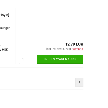
inyin].
assungen
12,79 EUR
n
inkl. 7% MwSt. zzgl.
Versand
es HSK-
IN DEN WARENKORB
1