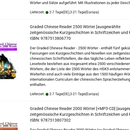
Wörter und Sätze aufgeführt. Mit Illustrationen zu jeder Gesc
Lieferzeit:
2-7 Tage(DE),3-21 Tage(Europa)
Graded Chinese Reader 2500 Wörter [ausgewählte
zeitgenössische Kurzgeschichten in Schriftzeichen und P
ISBN: 9787513806770
Der Graded Chinese Reader - 2500 Wörter - enthält fünf gekü
Fassungen von Kurzgeschichten und Novellen von zeitgenös
chinesischen Schriftstellern, die das tägliche Leben reflektie
Lesetexte bestehen aus insgesamt etwa 2500 verschiedene
Wörtern, die der Liste der 2500 Wörter des HSK5 entstammen
Weiterhin sind auch viele Einträge aus den 1500 häufigen Wö
internationalen Curriculum der chinesischen Spracherziehun
enthalten.
Lieferzeit:
2-7 Tage(DE),3-21 Tage(Europa)
Graded Chinese Reader 2000 Wörter [+MP3-CD] [ausge
zeitgenössische Kurzgeschichten in Schriftzeichen und P
ISBN: 9787513807302
Der Graded Chinese Reader 2000 Wörter (ex Graded Chinese