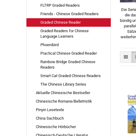
FLTRP Graded Readers
Die Seri
Friends - Chinese Graded Readers
die da
bündig un
Graded Chinese Reader
parall
Graded Readers for Chinese
Sätze
Language Learners
weiterhi
Phoenibird
Practical Chinese Graded Reader
Rainbow Bridge Graded Chinese
Readers
Smart Cat Graded Chinese Readers
The Chinese Library Series
Aktuelle Chinesische Bestseller
Chinesische Romane/Belletristik
Pinyin Lesetexte
China Sachbuch
Chinesische Hörbücher
Chinesisch-Deutsche Literatur