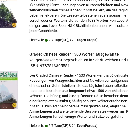
1) enthält gekürzte Fassungen von Kurzgeschichten und Nove
zeitgenössischen chinesischen Schriftstellern, die das tägli
Leben reflektieren. Die Lesetexte bestehen aus insgesamt e
verschiedenen Wörtern, die auf den 1033 Wörtern von Level 
einigen aus Level B der HSK-Richtlinien beruhen. Mit Illustrat
jeder Geschichte.
Lieferzeit:
2-7 Tage(DE),3-21 Tage(Europa)
Graded Chinese Reader 1500 Wörter [ausgewählte
zeitgenössische Kurzgeschichten in Schriftzeichen und P
ISBN: 9787513805551
Der Graded Chinese Reader - 1500 Wörter - enthält 6 gekürzt
Fassungen von Kurzgeschichten und Novellen von zeitgenös
chinesischen Schriftstellern, die das tägliche Leben reflektie
Lesetexte bestehen aus insgesamt etwa 1500 verschiedene
Wörtern. Die bündig und kurz gefassten Sätze bestehen den
einer kompletten Struktur, häufig benutzte Wörter erscheinen 
Anzahl. Pinyin erscheint parallel zum ganzen Text, englische
Anmerkungen und weitergehende Beispielsätze werden am R
Anmerkungen für schwierige Wörter und Sätze aufgeführt.
Lieferzeit:
2-7 Tage(DE),3-21 Tage(Europa)