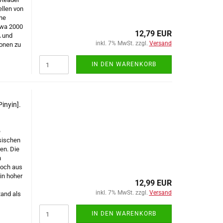
llen von
che
twa 2000
12,79 EUR
A und
inkl. 7% MwSt. zzgl.
Versand
ionen zu
IN DEN WARENKORB
inyin].
e
sischen
ren. Die
n
noch aus
in hoher
12,99 EUR
inkl. 7% MwSt. zzgl.
Versand
and als
IN DEN WARENKORB