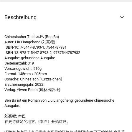
Beschreibung
Chinesischer Titel: 本巴 (Ben Ba)
Autor: Liu Liangcheng (刘亮程)
ISBN-10: 7-5447-8793-1, 7544787931
ISBN-13: 978-7-5447-8793-2, 9787544787932
Ausgabe: gebundene Ausgabe
Seitenanzahl: 319
Versandgewicht: 510g
Format: 145mm x 205mm
Sprache: Chinesisch [Kurzzeichen]
Erscheinungsjahr: 2022
Verlag: Yiwen Press (译林出版社)
Ben Ba ist ein Roman von Liu Liangcheng, gebundene chinesische
Ausgabe.
刘亮程: 本巴
在史诗驻足的地方,《本巴》开始讲述。