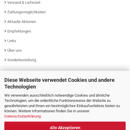
Versand & Lieferzeit
Zahlungsmöglichkeiten
Aktuelle Aktionen
Empfehlungen
Links
Über uns
Sonderbestellung
Diese Webseite verwendet Cookies und andere
KUNDENSERVICE
Technologien
Hotline: +49 (0)2631-9399025
Wir verwenden ausschließlich notwendige Cookies und ähnliche
Mo - Fr von 08:00 - 16:00 Uhr
Technologien, um die ordentliche Funktionsweise der Website zu
gewährleisten und Ihnen ein bestmögliches Einkaufserlebnis bieten zu
können. Weitere Informationen finden Sie in unserer
Datenschutzerklärung
.
Alle Akzeptieren
VERTRAG WIDERRUFEN