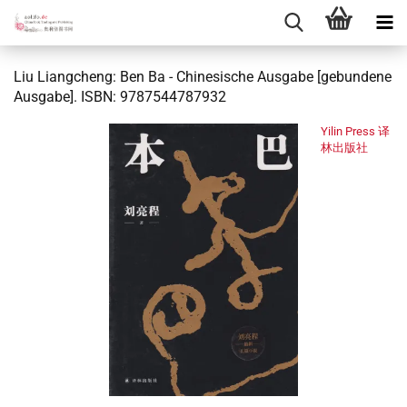
Liu Liangcheng: Ben Ba - Chinesische Ausgabe [gebundene
Ausgabe]. ISBN: 9787544787932
Yilin Press 译
林出版社