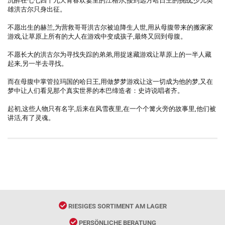
沉醉在七七四十九天青春欢宴里的江格尔,接到远方哈日王的挑战,少儿英
雄洪古尔只身出征。
不愿出生的赫兰,为营救哥哥洪古尔被迫降生人世,用从母腹带来的搬家家
游戏,让草原上所有的大人在游戏中变成孩子,最终又回到母腹。
不愿长大的洪古尔为寻找失踪的弟弟,用捉迷藏游戏让草原上的一半人藏
起来,另一半去寻找。
而在母腹中掌管拉玛国的哈日王,用做梦梦游戏让这一切成为他的梦,又在
梦中让人们看见那个真实世界的本巴缔造者：史诗说唱者齐。
起初,这些人物只有名字,后来在风雪夜里,在一个个篝火旁的故事里,他们被
讲活,有了灵魂。
RIESIGES SORTIMENT AM LAGER
PERSÖNLICHE BERATUNG