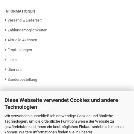
INFORMATIONEN
Versand & Lieferzeit
Zahlungsmöglichkeiten
Aktuelle Aktionen
Empfehlungen
Links
Über uns
Sonderbestellung
Diese Webseite verwendet Cookies und andere
KUNDENSERVICE
Technologien
Hotline: +49 (0)2631-9399025
Wir verwenden ausschließlich notwendige Cookies und ähnliche
Mo - Fr von 08:00 - 16:00 Uhr
Technologien, um die ordentliche Funktionsweise der Website zu
gewährleisten und Ihnen ein bestmögliches Einkaufserlebnis bieten zu
können. Weitere Informationen finden Sie in unserer