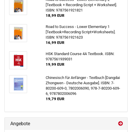
[Textbook + Recording Script + Worksheet].
ISBN: 9787561921821
18,99 EUR
Road to Success - Lower Elementary 1
[Textbook+Recording Script+Worksheets].
ISBN: 9787561921623
16,99 EUR
HSK Standard Course 4A Textbook. ISBN:
9787561939031
19,99 EUR
Chinesisch für Anfänger - Textbuch [Dangdai
Zhongwen - Deutsche Ausgabe]. ISBN: 7-
80200-609-0, 7802006090, 978-7-80200-609-
6, 9787802006096
19,79 EUR
Angebote