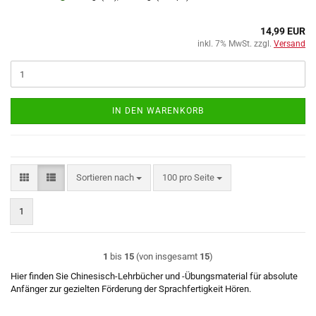
14,99 EUR
inkl. 7% MwSt. zzgl.
Versand
IN DEN WARENKORB
Sortieren nach
pro Seite
Sortieren nach
100 pro Seite
1
1
bis
15
(von insgesamt
15
)
Hier finden Sie Chinesisch-Lehrbücher und -Übungsmaterial für absolute
Anfänger zur gezielten Förderung der Sprachfertigkeit Hören.