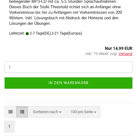
beiliegender MP3-CD mit ca. 5,5 Stunden Sprachaufnahmen.
Dieses Buch der Stufe Threshold richtet sich an Anfänger ohne
Vorkenntnisse bis hin zu Anfängern mit Vorkenntnissen von 200
Wörtern. Inkl. Lösungsbuch mit Abdruck der Hörtexte und den
Lösungen der Übungen.
Lieferzeit:
2-7 Tage(DE),3-21 Tage(Europa)
Nur 14,99 EUR
inkl. 7% MwSt. zzgl.
Versand
IN DEN WARENKORB
Sortieren nach
pro Seite
Sortieren nach
100 pro Seite
1