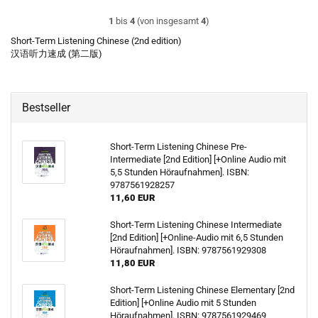
1
bis
4
(von insgesamt
4
)
Short-Term Listening Chinese (2nd edition)
汉语听力速成 (第二版)
Bestseller
Short-Term Listening Chinese Pre-
Intermediate [2nd Edition] [+Online Audio mit
5,5 Stunden Höraufnahmen]. ISBN:
9787561928257
11,60 EUR
Short-Term Listening Chinese Intermediate
[2nd Edition] [+Online-Audio mit 6,5 Stunden
Höraufnahmen]. ISBN: 9787561929308
11,80 EUR
Short-Term Listening Chinese Elementary [2nd
Edition] [+Online Audio mit 5 Stunden
Höraufnahmen]. ISBN: 9787561929469