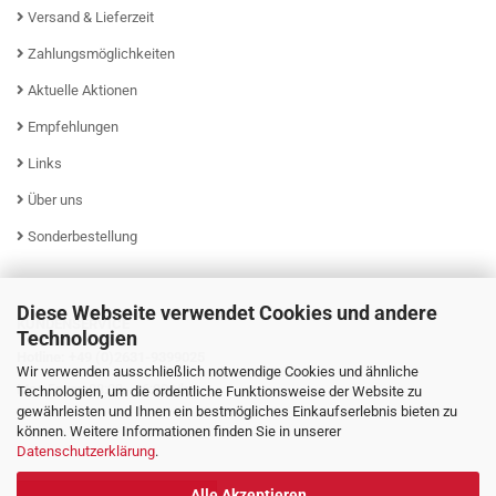
Versand & Lieferzeit
Zahlungsmöglichkeiten
Aktuelle Aktionen
Empfehlungen
Links
Über uns
Sonderbestellung
Diese Webseite verwendet Cookies und andere
KUNDENSERVICE
Technologien
Hotline: +49 (0)2631-9399025
Wir verwenden ausschließlich notwendige Cookies und ähnliche
Mo - Fr von 08:00 - 16:00 Uhr
Technologien, um die ordentliche Funktionsweise der Website zu
gewährleisten und Ihnen ein bestmögliches Einkaufserlebnis bieten zu
können. Weitere Informationen finden Sie in unserer
Datenschutzerklärung
.
Alle Akzeptieren