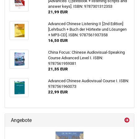
[Advanced 1] [textbook + listening scripts and
answer keys]. ISBN: 9787301312353
21,99 EUR
Advanced Chinese Listening II [2nd Edition]
[Lehrbuch + Buch der Hörtexte und Lösungen
+ MP3-CD]. ISBN: 9787561937358
16,50 EUR
China Focus: Chinese Audiovisual-Speaking
Course Advanced Level I. ISBN:
9787561959381
21,35 EUR
Advanced Chinese Audiovisual Course I. ISBN:
9787561960073
22,99 EUR
Angebote