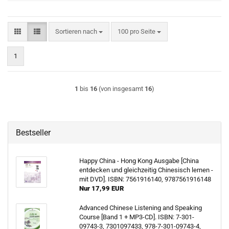
Sortieren nach
pro Seite
Sortieren nach
100 pro Seite
1
1
bis
16
(von insgesamt
16
)
Bestseller
Happy China - Hong Kong Ausgabe [China
entdecken und gleichzeitig Chinesisch lernen -
mit DVD]. ISBN: 7561916140, 9787561916148
Nur 17,99 EUR
Advanced Chinese Listening and Speaking
Course [Band 1 + MP3-CD]. ISBN: 7-301-
09743-3, 7301097433, 978-7-301-09743-4,