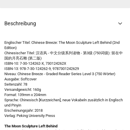
Beschreibung
Englischer Titel: Chinese Breeze: The Moon Sculpture Left Behind (2nd
Edition)
Chinesischer Titel: 汉语风 - 中文分级系列读物 - 第3级 (750词级): 留在中
国的月亮石雕 (第二版)
ISBN-10: 7-30-124262-X, 730124262X
ISBN-13: 978-7-30-124262-9, 9787301242629
Niveau: Chinese Breeze - Graded Reader Series Level 3 (750 Wörter)
Ausgabe: Softcover
Seitenzahl: 78
Versandgewicht: 160g
Format: 139mm x 204mm
Sprache: Chinesisch [Kurzzeichen], neue Vokabeln zusätzlich in Englisch
und Pinyin
Erscheinungsjahr: 2018
Verlag: Peking University Press
The Moon Sculpture Left Behind