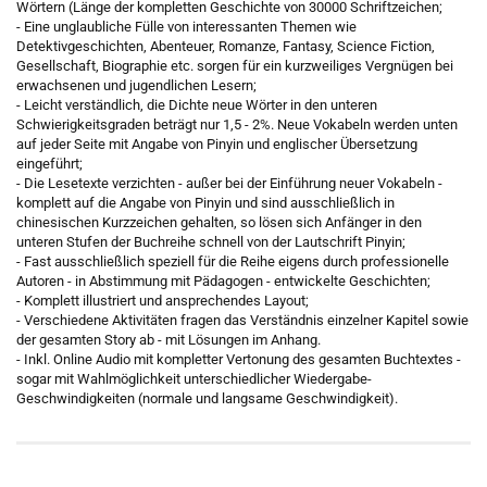
Wörtern (Länge der kompletten Geschichte von 30000 Schriftzeichen;
- Eine unglaubliche Fülle von interessanten Themen wie
Detektivgeschichten, Abenteuer, Romanze, Fantasy, Science Fiction,
Gesellschaft, Biographie etc. sorgen für ein kurzweiliges Vergnügen bei
erwachsenen und jugendlichen Lesern;
- Leicht verständlich, die Dichte neue Wörter in den unteren
Schwierigkeitsgraden beträgt nur 1,5 - 2%. Neue Vokabeln werden unten
auf jeder Seite mit Angabe von Pinyin und englischer Übersetzung
eingeführt;
- Die Lesetexte verzichten - außer bei der Einführung neuer Vokabeln -
komplett auf die Angabe von Pinyin und sind ausschließlich in
chinesischen Kurzzeichen gehalten, so lösen sich Anfänger in den
unteren Stufen der Buchreihe schnell von der Lautschrift Pinyin;
- Fast ausschließlich speziell für die Reihe eigens durch professionelle
Autoren - in Abstimmung mit Pädagogen - entwickelte Geschichten;
- Komplett illustriert und ansprechendes Layout;
- Verschiedene Aktivitäten fragen das Verständnis einzelner Kapitel sowie
der gesamten Story ab - mit Lösungen im Anhang.
- Inkl. Online Audio mit kompletter Vertonung des gesamten Buchtextes -
sogar mit Wahlmöglichkeit unterschiedlicher Wiedergabe-
Geschwindigkeiten (normale und langsame Geschwindigkeit).