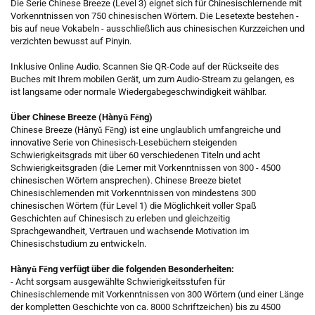
Die Serie Chinese Breeze (Level 3) eignet sich für Chinesischlernende mit
Vorkenntnissen von 750 chinesischen Wörtern. Die Lesetexte bestehen -
bis auf neue Vokabeln - ausschließlich aus chinesischen Kurzzeichen und
verzichten bewusst auf Pinyin.
Inklusive Online Audio. Scannen Sie QR-Code auf der Rückseite des
Buches mit Ihrem mobilen Gerät, um zum Audio-Stream zu gelangen, es
ist langsame oder normale Wiedergabegeschwindigkeit wählbar.
Über Chinese Breeze (Hànyǔ Fēng)
Chinese Breeze (Hànyǔ Fēng) ist eine unglaublich umfangreiche und
innovative Serie von Chinesisch-Lesebüchern steigenden
Schwierigkeitsgrads mit über 60 verschiedenen Titeln und acht
Schwierigkeitsgraden (die Lerner mit Vorkenntnissen von 300 - 4500
chinesischen Wörtern ansprechen). Chinese Breeze bietet
Chinesischlernenden mit Vorkenntnissen von mindestens 300
chinesischen Wörtern (für Level 1) die Möglichkeit voller Spaß
Geschichten auf Chinesisch zu erleben und gleichzeitig
Sprachgewandheit, Vertrauen und wachsende Motivation im
Chinesischstudium zu entwickeln.
Hànyǔ Fēng verfügt über die folgenden Besonderheiten:
- Acht sorgsam ausgewählte Schwierigkeitsstufen für
Chinesischlernende mit Vorkenntnissen von 300 Wörtern (und einer Länge
der kompletten Geschichte von ca. 8000 Schriftzeichen) bis zu 4500