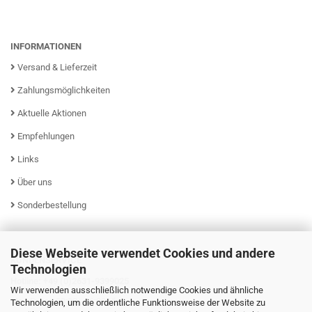
INFORMATIONEN
Versand & Lieferzeit
Zahlungsmöglichkeiten
Aktuelle Aktionen
Empfehlungen
Links
Über uns
Sonderbestellung
Diese Webseite verwendet Cookies und andere
KUNDENSERVICE
Technologien
Hotline: +49 (0)2631-9399025
Wir verwenden ausschließlich notwendige Cookies und ähnliche
Mo - Fr von 08:00 - 16:00 Uhr
Technologien, um die ordentliche Funktionsweise der Website zu