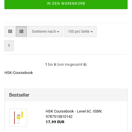
IN DEN WARENKORB
Sortieren nach
pro Seite
Sortieren nach
100 pro Seite
1
1
bis
6
(von insgesamt
6
)
HSK-Coursebook
Bestseller
HSK Coursebook - Level 6C. ISBN:
9787513810142
17,99 EUR