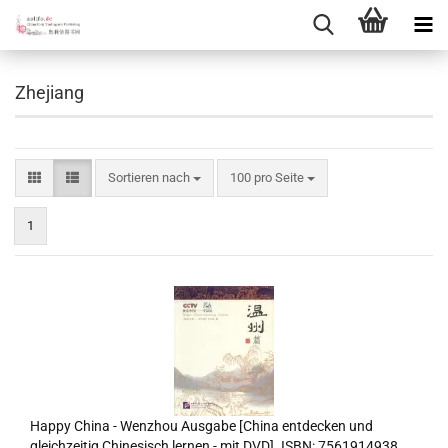
Zhejiang
Sortieren nach
pro Seite
Sortieren nach
100 pro Seite
1
Happy China - Wenzhou Ausgabe [China entdecken und
gleichzeitig Chinesisch lernen - mit DVD]. ISBN: 7561914938,