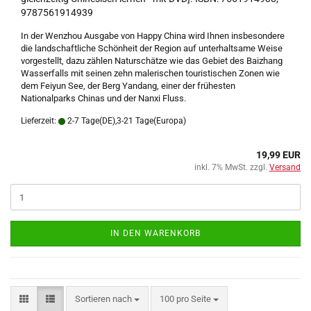
9787561914939
In der Wenzhou Ausgabe von Happy China wird Ihnen insbesondere
die landschaftliche Schönheit der Region auf unterhaltsame Weise
vorgestellt, dazu zählen Naturschätze wie das Gebiet des Baizhang
Wasserfalls mit seinen zehn malerischen touristischen Zonen wie
dem Feiyun See, der Berg Yandang, einer der frühesten
Nationalparks Chinas und der Nanxi Fluss.
Lieferzeit:
2-7 Tage(DE),3-21 Tage(Europa)
19,99 EUR
inkl. 7% MwSt. zzgl.
Versand
IN DEN WARENKORB
Sortieren nach
pro Seite
Sortieren nach
100 pro Seite