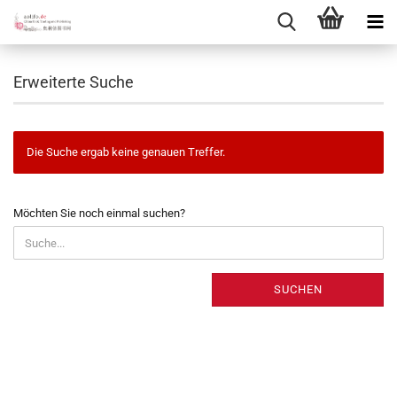
Erweiterte Suche
Die Suche ergab keine genauen Treffer.
MÖCHTEN
Möchten Sie noch einmal suchen?
SIE
NOCH
EINMAL
SUCHEN?
SUCHEN