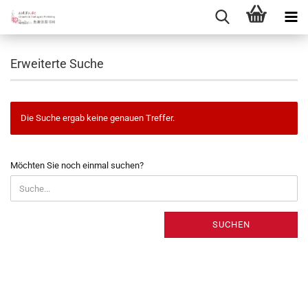
Erweiterte Suche
Die Suche ergab keine genauen Treffer.
MÖCHTEN
Möchten Sie noch einmal suchen?
SIE
NOCH
EINMAL
SUCHEN?
SUCHEN