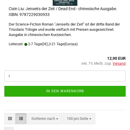
Cixin Liu: Jenseits der Zeit / Dead End - chinesische Ausgabe.
ISBN: 9787229030933
Der Science-Fiction Roman "Jenseits der Zeit" ist der dritte Band der
Trisolaris Trilogie und wurde vielfach mit Preisen ausgezeichnet.
Ausgabe in chinesischen Kurzzeichen.
Lieferzeit:
2-7 Tage(DE),3-21 Tage(Europa)
12,90 EUR
inkl. 7% MwSt. zzgl.
Versand
IN DEN WARENKORB
Sortieren nach
pro Seite
Sortieren nach
100 pro Seite