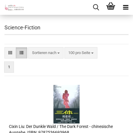
Science-Fiction
Sortieren nach
pro Seite
Sortieren nach
100 pro Seite
1
Cixin Liu: Der Dunkle Wald / The Dark Forest - chinesische
Ausgabe. ISBN: 9787536693968