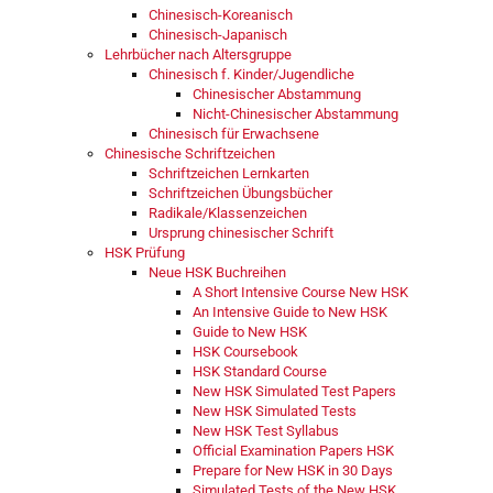
Chinesisch-Koreanisch
Chinesisch-Japanisch
Lehrbücher nach Altersgruppe
Chinesisch f. Kinder/Jugendliche
Chinesischer Abstammung
Nicht-Chinesischer Abstammung
Chinesisch für Erwachsene
Chinesische Schriftzeichen
Schriftzeichen Lernkarten
Schriftzeichen Übungsbücher
Radikale/Klassenzeichen
Ursprung chinesischer Schrift
HSK Prüfung
Neue HSK Buchreihen
A Short Intensive Course New HSK
An Intensive Guide to New HSK
Guide to New HSK
HSK Coursebook
HSK Standard Course
New HSK Simulated Test Papers
New HSK Simulated Tests
New HSK Test Syllabus
Official Examination Papers HSK
Prepare for New HSK in 30 Days
Simulated Tests of the New HSK