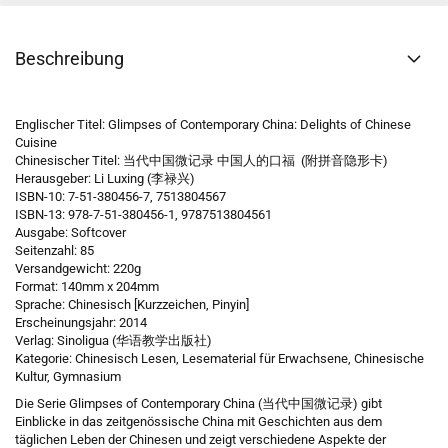
Beschreibung
Englischer Titel: Glimpses of Contemporary China: Delights of Chinese
Cuisine
Chinesischer Titel: 当代中国微记录 中国人的口福 (附拼音隐形卡)
Herausgeber: Li Luxing (李禄兴)
ISBN-10: 7-51-380456-7, 7513804567
ISBN-13: 978-7-51-380456-1, 9787513804561
Ausgabe: Softcover
Seitenzahl: 85
Versandgewicht: 220g
Format: 140mm x 204mm
Sprache: Chinesisch [Kurzzeichen, Pinyin]
Erscheinungsjahr: 2014
Verlag: Sinoligua (华语教学出版社)
Kategorie: Chinesisch Lesen, Lesematerial für Erwachsene, Chinesische
Kultur, Gymnasium
Die Serie Glimpses of Contemporary China (
当代中国微记录
) gibt
Einblicke in das zeitgenössische China mit Geschichten aus dem
täglichen Leben der Chinesen und zeigt verschiedene Aspekte der