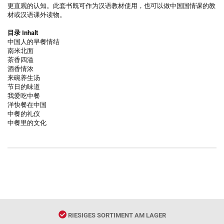
更直观的认知。此套书既可作为汉语教材使用，也可以做中国国情课的教
材或汉语课外读物。
目录 Inhalt
中国人的早餐情结
南米北面
茶香四溢
酒香情浓
来碗养生汤
节日的味道
我爱吃中餐
洋快餐在中国
中餐的礼仪
中餐里的文化
RIESIGES SORTIMENT AM LAGER