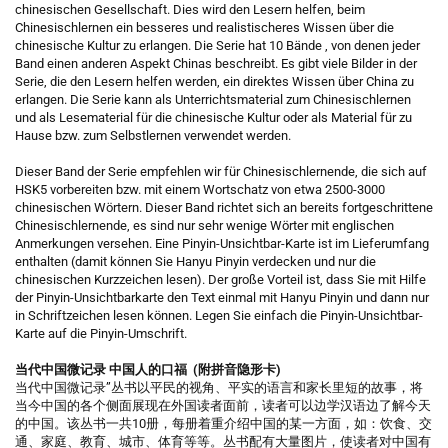
chinesischen Gesellschaft. Dies wird den Lesern helfen, beim
Chinesischlernen ein besseres und realistischeres Wissen über die
chinesische Kultur zu erlangen. Die Serie hat 10 Bände , von denen jeder
Band einen anderen Aspekt Chinas beschreibt. Es gibt viele Bilder in der
Serie, die den Lesern helfen werden, ein direktes Wissen über China zu
erlangen. Die Serie kann als Unterrichtsmaterial zum Chinesischlernen
und als Lesematerial für die chinesische Kultur oder als Material für zu
Hause bzw. zum Selbstlernen verwendet werden.
Dieser Band der Serie empfehlen wir für Chinesischlernende, die sich auf
HSK5 vorbereiten bzw. mit einem Wortschatz von etwa 2500-3000
chinesischen Wörtern. Dieser Band richtet sich an bereits fortgeschrittene
Chinesischlernende, es sind nur sehr wenige Wörter mit englischen
Anmerkungen versehen. Eine Pinyin-Unsichtbar-Karte ist im Lieferumfang
enthalten (damit können Sie Hanyu Pinyin verdecken und nur die
chinesischen Kurzzeichen lesen). Der große Vorteil ist, dass Sie mit Hilfe
der Pinyin-Unsichtbarkarte den Text einmal mit Hanyu Pinyin und dann nur
in Schriftzeichen lesen können. Legen Sie einfach die Pinyin-Unsichtbar-
Karte auf die Pinyin-Umschrift.
当代中国微记录 中国人的口福 (附拼音隐形卡)
当代中国微记录”丛书以平民的视角、平实的语言和家长里短的故事，将
当今中国的各个侧面展现在外国读者面前，读者可以边学汉语边了解今天
的中国。该丛书一共10册，每册着重介绍中国的某一方面，如：饮食、交
通、家庭、教育、城市、体育等等。丛书配有大量图片，使读者对中国有