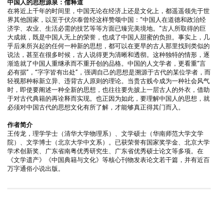
中国人的思想源泉：儒释道
在将近上千年的时间里，中国无论在经济上还是文化上，都遥遥领先于世
界其他国家，以至于伏尔泰曾经这样赞颂中国：“中国人在道德和政治经
济学、农业、生活必需的技艺等等方面已臻完美境地。”古人所取得的巨
大成就，既是中国人无上的荣誉，也成了中国人甜蜜的负担。事实上，几
乎后来所兴起的任何一种新的思想，都可以在更早的古人那里找到类似的
说法，甚至在很多时候，古人说得更为清晰和透彻。这种独特的情形，逐
渐造就了中国人重继承而不重开创的品格。中国的人文学者，更看重“言
必有据”，“字字皆有出处”，强调自己的思想是溯源于古代的某位学者，而
轻视那种标新立异、违背古人原则的理论。当贵古贱今成为一种社会风气
时，即使要阐述一种全新的思想，也往往要先披上一层古人的外衣，借助
于对古代典籍的再诠释而实现。也正因为如此，要理解中国人的思想，就
必须对中国古代的思想文化有所了解，才能够真正得其门而入。
作者简介
王传龙，理学学士（清华大学物理系）、文学硕士（华南师范大学文学
院）、文学博士（北京大学中文系）。已获荣誉有国家奖学金、北京大学
学术创新奖、广东省南粤优秀研究生、广东省优秀硕士论文等多项。在
《文学遗产》《中国典籍与文化》等核心刊物发表论文若干篇，并有近百
万字通俗小说出版。