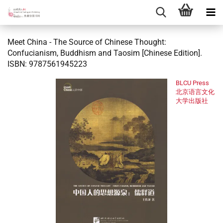
Meet China - The Source of Chinese Thought:
Confucianism, Buddhism and Taosim [Chinese Edition].
ISBN: 9787561945223
BLCU Press
北京语言文化
大学出版社