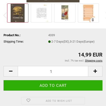
Product No.:
4339
Shipping Time
:
2-7 Days(DE),3-21 Days(Europe)
14,99 EUR
incl. 7% tax excl.
Shipping costs
ADD TO WISH LIST