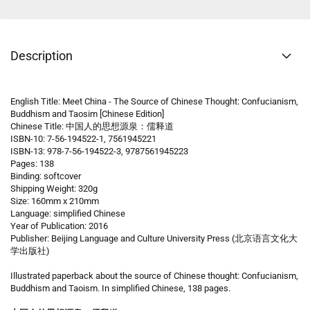
Description
English Title: Meet China - The Source of Chinese Thought: Confucianism,
Buddhism and Taosim [Chinese Edition]
Chinese Title: 中国人的思想源泉：儒释道
ISBN-10: 7-56-194522-1, 7561945221
ISBN-13: 978-7-56-194522-3, 9787561945223
Pages: 138
Binding: softcover
Shipping Weight: 320g
Size: 160mm x 210mm
Language: simplified Chinese
Year of Publication: 2016
Publisher: Beijing Language and Culture University Press (北京语言文化大
学出版社)
Illustrated paperback about the source of Chinese thought: Confucianism,
Buddhism and Taoism. In simplified Chinese, 138 pages.