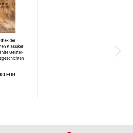
othek der
hen Klassiker
hlte Geister-
sgeschichten
Liao-Dschai
i - 4 Bände
,00 EUR
e-German].
87119090658