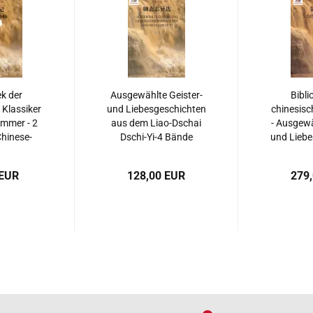
ek der
Ausgewählte Geister-
Bibli
 Klassiker
und Liebesgeschichten
chinesisc
immer - 2
aus dem Liao-Dschai
- Ausgewä
hinese-
Dschi-Yi-4 Bände
und Liebe
 ISBN:
[Chinese-German].
aus dem 
804064
9787119090658
Dschi-Y
 EUR
128,00 EUR
279
[Chines
ISBN: 97