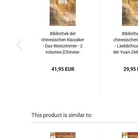
Bibliothek der
Biblioth
chinesischen Klassiker
chinesischen
- Das Westzimmer - 2
- Lieddicht
volumes [Chinese-
der Yuan-Zeit
German]. ISBN:
German].
9787553804064
9787300
41,95 EUR
29,95
This product is similar to: