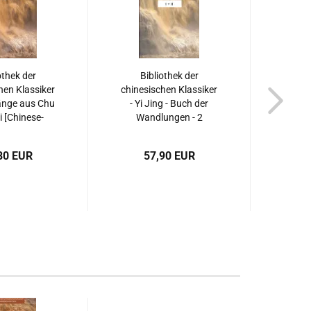
othek der
Bibliothek der
Bi
hen Klassiker
chinesischen Klassiker
chines
änge aus Chu
- Yi Jing - Buch der
- Di
i [Chinese-
Wandlungen - 2
See
n]. ISBN:
volumes [Chinese-
[Chi
19094076
German]. ISBN:
ISBN:
80 EUR
57,90 EUR
9787553801254