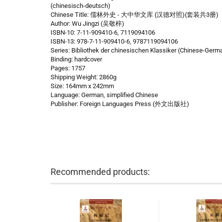
(chinesisch-deutsch)
Chinese Title: 儒林外史 - 大中华文库 (汉德对照)(套装共3册)
Author: Wu Jingzi (吴敬梓)
ISBN-10: 7-11-909410-6, 7119094106
ISBN-13: 978-7-11-909410-6, 9787119094106
Series: Bibliothek der chinesischen Klassiker (Chinese-Germ
Binding: hardcover
Pages: 1757
Shipping Weight: 2860g
Size: 164mm x 242mm
Language: German, simplified Chinese
Publisher: Foreign Languages Press (外文出版社)
Recommended products: