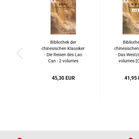
Bibliothek der
Biblioth
chinesischen Klassiker
chinesischen
- Die Reisen des Lao
- Das Westz
Can - 2 volumes
volumes [C
[Chinese-German].
German].
ISBN: 9787544646635
9787553
45,30 EUR
41,95