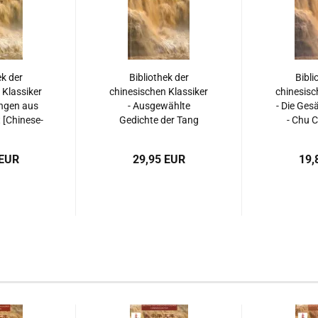
ek der
Bibliothek der
Bibli
 Klassiker
chinesischen Klassiker
chinesisc
ungen aus
- Ausgewählte
- Die Ges
 [Chinese-
Gedichte der Tang
- Chu C
 ISBN:
[Chinese-German].
Germa
252360
ISBN: 9787300217840
97871
 EUR
29,95 EUR
19,