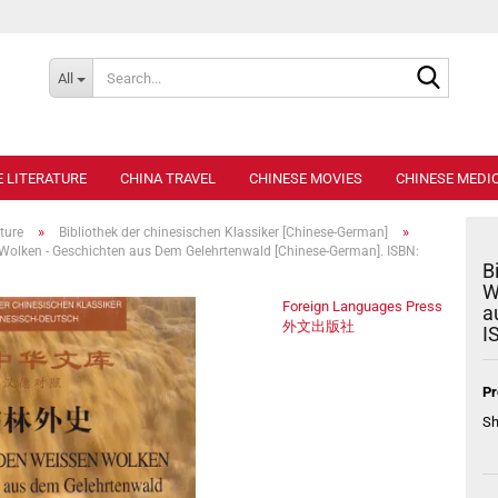
Search..
All
E LITERATURE
CHINA TRAVEL
CHINESE MOVIES
CHINESE MEDIC
»
»
ture
Bibliothek der chinesischen Klassiker [Chinese-German]
n Wolken - Geschichten aus Dem Gelehrtenwald [Chinese-German]. ISBN:
B
W
Foreign Languages Press
a
外文出版社
I
Pr
Sh