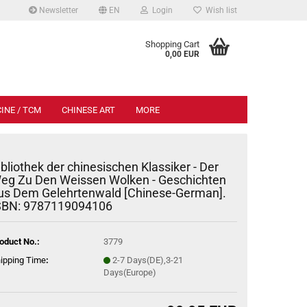
Newsletter
EN
Login
Wish list
.
Shopping Cart
0,00 EUR
INE / TCM
CHINESE ART
MORE
ibliothek der chinesischen Klassiker - Der
eg Zu Den Weissen Wolken - Geschichten
us Dem Gelehrtenwald [Chinese-German].
SBN: 9787119094106
oduct No.:
3779
ipping Time
:
2-7 Days(DE),3-21
Days(Europe)