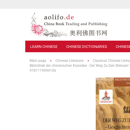
LEARN CHINESE
CHINESE DICTIONARIES
CHINES
»
»
Main page
Chinese Literature
Classical Chinese Litera
Bibliothek der chinesischen Klassiker - Der Weg Zu Den Weisse
9787119094106