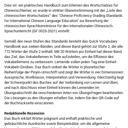
Dies ist ein praktisches Handbuch zum Erlernen des Wortschatzes für
Chinesischlerner, es wurde in strikter Übereinstimmung mit der „Liste des
chinesischen Wortschatzes“ des "Chinese Proficiency Grading Standards
for International Chinese Language Education" zur Bewertung der
chinesischen Sprachkenntnisse für den internationalen Chinesisch-
Sprachunterricht (GF 0025-2021) erstellt.
Gemäß den neun Stufen des Standards besteht das Quick Vocabulary
Handbook aus sieben Bänden, und dieser Band gehört zur Stufe 2, die alle
772 Wörter der Stufe 2 enthält. Mit 20 Wörtern pro Einheit hat dieser Band
das Ziel, das Vokabellernen in Teile aufzuteilen, um die Effizienz des
Vokabellernens zu verbessern. Lernende sollen jeden Tag eine Einheit
Vokabeln Einüben. Das Buch ordnet die Wörter in phonetischer
Reihenfolge der Pinyin-Umschrift und zeigt die Wörter in vier Dimensionen:
Aussprache, Wortklasse, Interpretation und Verwendung. Gleichzeitig liegt
der Schwerpunkt des Buches auf der Verbindung von Lernen und Üben,
und nach Abschluss einer Einheit können die Lernenden im
Übungsabschnitt die verschiedenen Arten von Übungsfragen beantworten.
Die Lösungen zu den Übungen erhalten Sie, indem Sie den QR-Code auf
der Buchrückseite einscannen.
Redaktionelle Rezension
Das Buch erklärt Wörter prägnant und enthält praktische und
gebräuchliche Ausdrücke sowie Beispielsätze, um die allgemeine