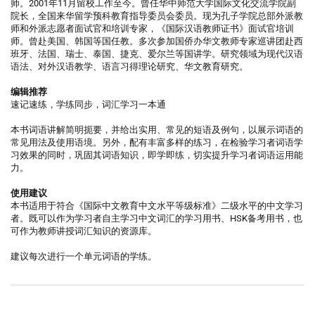
师。2001年11月留校工作至今。曾任华中师范大学国际文化交流学院副
院长，全国来华留学预科教育指导委员会委员。现为孔子学院总部外派教
师和外派志愿者面试官和培训专家，《国际汉语教师证书》面试官培训
师。曾赴美国、韩国等国任教。多次参加国侨办华文教师专家巡讲团赴西
班牙、法国、瑞士、泰国、捷克、爱尔兰等国讲学。研究领域为现代汉语
语法、对外汉语教学、语言习得理论研究、华文教育研究。
编辑推荐
速记速练，学练同步，词汇学习一本通
本书词语讲解简明扼要，并给出实用、常见的短语及例句，以展示词语的
常见用法及使用语境。另外，配有丰富多样的练习，在检验学习者词语学
习效果的同时，巩固其词语知识，即学即练，切实提升学习者词语运用能
力。
使用建议
本书适用于符合《国际中文教育中文水平等级标准》二级水平的中文学习
者。既可以作为学习者自主学习中文词汇的学习用书、HSK备考用书，也
可作为教师讲授词汇知识的资源库。
建议每次进行一个单元词语的学练。