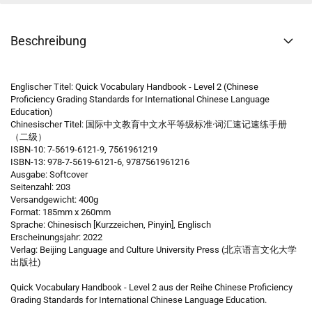
Beschreibung
Englischer Titel: Quick Vocabulary Handbook - Level 2 (Chinese
Proficiency Grading Standards for International Chinese Language
Education)
Chinesischer Titel: 国际中文教育中文水平等级标准·词汇速记速练手册
（二级）
ISBN-10: 7-5619-6121-9, 7561961219
ISBN-13: 978-7-5619-6121-6, 9787561961216
Ausgabe: Softcover
Seitenzahl: 203
Versandgewicht: 400g
Format: 185mm x 260mm
Sprache: Chinesisch [Kurzzeichen, Pinyin], Englisch
Erscheinungsjahr: 2022
Verlag: Beijing Language and Culture University Press (北京语言文化大学
出版社)
Quick Vocabulary Handbook - Level 2 aus der Reihe Chinese Proficiency
Grading Standards for International Chinese Language Education.