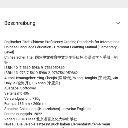
Beschreibung
Englischer Titel: Chinese Proficiency Grading Standards for International
Chinese Language Education - Grammar Learning Manual [Elementary
Level]
Chinesischer Titel: 国际中文教育中文水平等级标准·语法学习手册（初
等）
ISBN-10: 7-5619-5986-9, 7561959869
ISBN-13: 978-7-5619-5986-2, 9787561959862
Autor/Herausgeber: Ying Chenjin (应晨锦), Wang Hongbin (王鸿滨), Jin
Haiyue (金海月), Li Yanan (李亚男)
Ausgabe: Softcover
Seitenzahl: 406
Versandgewicht: 730g
Format: 185mm x 260mm
Sprache: Chinesisch [Kurzzeichen], teilweise Englisch
Erscheinungsjahr: 2022
Verlag: BLCU Press 北京语言文化大学出版社
Niveau: Die Beispielsätze im Buch haben Elementarstufen-Niveau