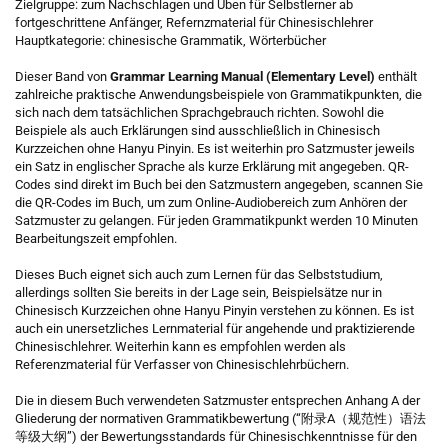
Zielgruppe: zum Nachschlagen und Üben für Selbstlerner ab
fortgeschrittene Anfänger, Refernzmaterial für Chinesischlehrer
Hauptkategorie: chinesische Grammatik, Wörterbücher
Dieser Band von
Grammar Learning Manual (Elementary Level)
enthält
zahlreiche praktische Anwendungsbeispiele von Grammatikpunkten, die
sich nach dem tatsächlichen Sprachgebrauch richten. Sowohl die
Beispiele als auch Erklärungen sind ausschließlich in Chinesisch
Kurzzeichen ohne Hanyu Pinyin. Es ist weiterhin pro Satzmuster jeweils
ein Satz in englischer Sprache als kurze Erklärung mit angegeben. QR-
Codes sind direkt im Buch bei den Satzmustern angegeben, scannen Sie
die QR-Codes im Buch, um zum Online-Audiobereich zum Anhören der
Satzmuster zu gelangen. Für jeden Grammatikpunkt werden 10 Minuten
Bearbeitungszeit empfohlen.
Dieses Buch eignet sich auch zum Lernen für das Selbststudium,
allerdings sollten Sie bereits in der Lage sein, Beispielsätze nur in
Chinesisch Kurzzeichen ohne Hanyu Pinyin verstehen zu können. Es ist
auch ein unersetzliches Lernmaterial für angehende und praktizierende
Chinesischlehrer. Weiterhin kann es empfohlen werden als
Referenzmaterial für Verfasser von Chinesischlehrbüchern.
Die in diesem Buch verwendeten Satzmuster entsprechen Anhang A der
Gliederung der normativen Grammatikbewertung (“附录A（规范性）语法
等级大纲”) der Bewertungsstandards für Chinesischkenntnisse für den