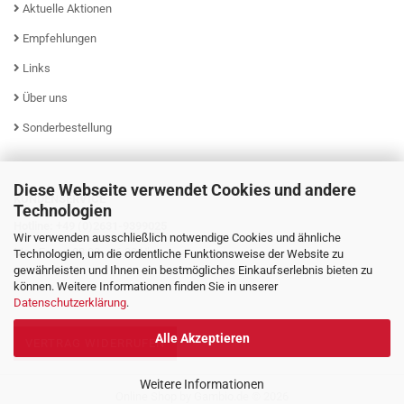
Aktuelle Aktionen
Empfehlungen
Links
Über uns
Sonderbestellung
Diese Webseite verwendet Cookies und andere
KUNDENSERVICE
Technologien
Hotline: +49 (0)2631-9399025
Wir verwenden ausschließlich notwendige Cookies und ähnliche
Mo - Fr von 08:00 - 16:00 Uhr
Technologien, um die ordentliche Funktionsweise der Website zu
gewährleisten und Ihnen ein bestmögliches Einkaufserlebnis bieten zu
können. Weitere Informationen finden Sie in unserer
Datenschutzerklärung
.
Alle Akzeptieren
VERTRAG WIDERRUFEN
Weitere Informationen
Online Shop
by Gambio.de © 2026