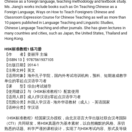
Chinese as a foreign language, teaching methodology and textbook study.
Ms. Jiang’s works include books such as On Teaching Chinese as a
Foreign Language, Ways on How to Teach Foreigners Chinese and
Classroom Expression Course for Chinese Teaching as well as more than
10 papers published in Language Teaching and Linguistic Studies,
Chinese Language Teaching and other journals. She has given lectures in
many countries and cities, such as Japan, the United States, Thailand and
Hong Kong.
HSK标准教程1 练习册
【作 者】姜丽萍 主编
【ISBN 13 】9787561937105
【出版日期】2014-1
【注释文种】英文
【适用对象】海外孔子学院，国内外考试培训机构，预科、短期速成教学
单位的零起点汉语学习者
【课 型】综合|考试辅导
【使用建议】与《HSK标准教程1》配套使用
【适用人群】成人(学汉语)|零起点汉语学习者
【范围分类】外国人学汉语 - 海外华语教材（成人） - 英语国家
【语种分类】学汉语
《HSK标准教程》经国家汉办授权，由北京语言大学出版社联合汉考国际
（CTI）共同研发，将HSK真题作为基本素材，以自然幽默的风格、亲切
熟悉的话题、科学严谨的课程设计，实现了与HSK考试内容、形式及等级