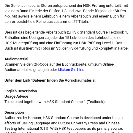
Die Serie ist in sechs Stufen entsprechend der HSK-Prüfung unterteilt, mit
je einem Band für jede der Stufen 1-3 und zwei Bände für jede der Stufen
4-6. Mit jeweils einem Lehrbuch, einem Arbeitsbuch und einem Buch für
Lehrer, besteht die Reihe aus zusammen 27 Titeln.
Dies ist das begleitende Arbeitsbuch zu HSK Standard Course Textbook 1.
Enthalten sind Übungen zu jeder der 15 Lektionen des Lehrbuchs, eine
HSK-Musterprüfung und eine Einführung zur HSK-Prüfung Level 1. Das
Buch ist illustriert mit Fotos im Stil der HSK-Prüfung und komplett in Farbe.
Audiomaterial
Scannen Sie den QR-Code auf der Buchrückseite, um zum Online-
Audiomaterial zu gelangen oder
klicken Sie hier
.
Unter dem Link "Dateien" finden Sie Vorschaumaterial.
English Description
Usage Advice
To be used together with HSK Standard Course 1 (Textbook).
Description
Authorized by Hanban, HSK Standard Course is developed under the joint
efforts of Beijing Language and Culture University Press and Chinese
Testing International (CTI). With HSK test papers as its primary source,