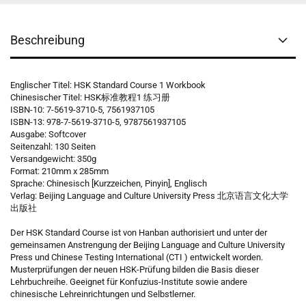
Beschreibung
Englischer Titel: HSK Standard Course 1 Workbook
Chinesischer Titel: HSK标准教程1 练习册
ISBN-10: 7-5619-3710-5, 7561937105
ISBN-13: 978-7-5619-3710-5, 9787561937105
Ausgabe: Softcover
Seitenzahl: 130 Seiten
Versandgewicht: 350g
Format: 210mm x 285mm
Sprache: Chinesisch [Kurzzeichen, Pinyin], Englisch
Verlag: Beijing Language and Culture University Press 北京语言文化大学
出版社
Der HSK Standard Course ist von Hanban authorisiert und unter der
gemeinsamen Anstrengung der Beijing Language and Culture University
Press und Chinese Testing International (CTI ) entwickelt worden.
Musterprüfungen der neuen HSK-Prüfung bilden die Basis dieser
Lehrbuchreihe. Geeignet für Konfuzius-Institute sowie andere
chinesische Lehreinrichtungen und Selbstlerner.