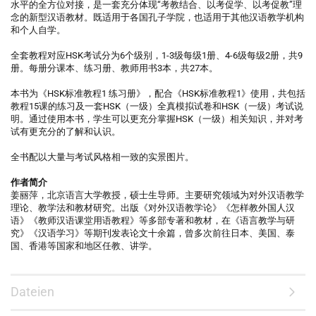
水平的全方位对接，是一套充分体现“考教结合、以考促学、以考促教”理
念的新型汉语教材。既适用于各国孔子学院，也适用于其他汉语教学机构
和个人自学。
全套教程对应HSK考试分为6个级别，1-3级每级1册、4-6级每级2册，共9
册。每册分课本、练习册、教师用书3本，共27本。
本书为《HSK标准教程1 练习册》，配合《HSK标准教程1》使用，共包括
教程15课的练习及一套HSK（一级）全真模拟试卷和HSK（一级）考试说
明。通过使用本书，学生可以更充分掌握HSK（一级）相关知识，并对考
试有更充分的了解和认识。
全书配以大量与考试风格相一致的实景图片。
作者简介
姜丽萍，北京语言大学教授，硕士生导师。主要研究领域为对外汉语教学
理论、教学法和教材研究。出版《对外汉语教学论》《怎样教外国人汉
语》《教师汉语课堂用语教程》等多部专著和教材，在《语言教学与研
究》《汉语学习》等期刊发表论文十余篇，曾多次前往日本、美国、泰
国、香港等国家和地区任教、讲学。
Dateien