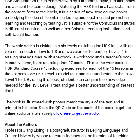
HSK Standard Course is characterized by a humorous style, familiar topics
and a scientific course design. Matching the HSK test in all aspects, from
the content, form to the levels, it is a series of new-type course books
embodying the idea of “combining testing and teaching, and promoting
learning and teaching by testing”. It is suitable for the Confucius Institutes
in different countries as well as other Chinese teaching institutions and
self-taught learners.
The whole series is divided into six levels matching the HSK test, with one
volume for each of Levels 1-3 and two volumes for each of Levels 4-6,
totaling nine volumes. With a textbook, a workbook and a teacher’s book
in each volume, there are altogether 27 books. This is the workbook of
HSK Standard Course 1, including exercises for each of the 15 lessons in
the textbook, one HSK Level 1 model test, and an introduction to the HSK
Level 1 test. By using this book, students can acquire the knowledge
needed for the HSK Level 1 test and get a better understanding of the test
itself.
The book is illustrated with photos match the style of the test and is
printed in full color. Scan the QR-Code on the back of the book to get the
online audio or alternatively
click here to get the audio
.
About the Authors
Professor Jiang Liping is a postgraduate tutor in Beijing Language and
Culture University whose research focuses on the theories of teaching