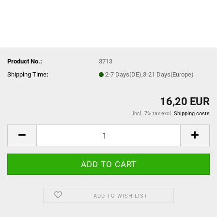
Product No.:
3713
Shipping Time
:
2-7 Days(DE),3-21 Days(Europe)
16,20 EUR
incl. 7% tax excl.
Shipping costs
ADD TO WISH LIST