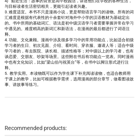
4) 贴近生活：故事的背景是高中校园活，讲述他们在学校的各种生活，
与目标读者生活密切相关，更能引起读者兴趣。
3. 难度适宜。本书不只是漫画小说，更是帮助语言学习的读物。所有的词
汇难度是根据有代表性的十余套针对海外中小学的汉语教材为基础定出
的。书中所用的基础词汇、语法是初中级汉语学习者需要掌握并常在学习
中遇见的。难度稍高的新词汇和新语法，在漫画的最后都进行了词语注
释。
4. 功能、文化兼顾。漫画中涉及很多学习中的常用功能点，比如适合初级
学习者的生日、初次见面、介绍、看时间、穿衣服、邀请人等；适合中级
学习者的，有去医院、谈长相、描述性格等；对中级以上的学习者，也有
谈恋爱、交朋友、吵架等场景。这些附在书后有功能点一览表。同时漫画
中也有文化知识，比如“梁山伯与祝英台”等，在书中以脚注形式进行注
释。
5. 教学实用。本读物既可以作为学生课下补充阅读读物，也适合教师用
于课上的教学，比如可根据教学需求，选用漫画的部分章节，做看图读故
事、讲故事等练习。
Recommended products: