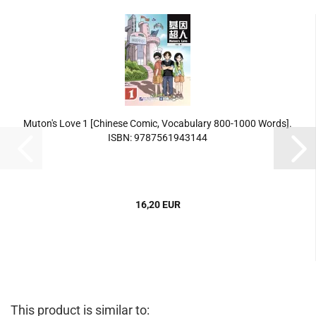
Muton's Love 1 [Chinese Comic, Vocabulary 800-1000 Words].
ISBN: 9787561943144
16,20 EUR
This product is similar to: