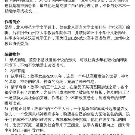
在“精神科住院部”。朱飞对“精神科住院部”一直有心理阴影，因为他的爸
爸就是精神病患者，最终他还是克服了自己的心理阴影，准备与孙木木一
起继续寻找校长……
作者简介
梁晶，北京师范大学文学硕士。曾在北京语言大学出版社任《学汉语》编
辑。后在旧金山州立大学教育学院学习，并获得加州中小学中文教师证。
从事多年对外汉语教学工作，现为旧金山洛威尔高中汉语教师。加州中文
教师协会委员。
编辑推荐
1. 形式新颖。整套书是以漫画小说的形式，可以让青少年在轻松的阅读
环境下，不知不觉地爱上读汉语书。
2. 内容有趣
1) 故事科幻：故事发生在2050年，这是一个科技高度发达的世界，神奇
的课桌、神奇的家具、神奇的商场，充满了未来气息。
2) 情节奇趣：故事中的三个主人公，在接受了某项基因加强之后，各个
都变得具有了超能力，之后他们成功解救了被绑架的校长，并及时阻止了
一场威胁人类社会的灾难。作者在书中不断设置悬念，制造离奇的情节，
吸引读者。
3) 传递正能量：故事中的三个主人公，一个是单亲家庭成长起来坚强女
孩儿，一个父亲患精神疾病多年，盼望靠自己的创造力医治爸爸的病。孩
子们在面对生活的困难时候，勇敢积极地去挑战，他们在改变自己的同
时，改变了家庭，甚至为社会带来了正能量。故事内容积极向上，能对青
少年起到正面引导作用。