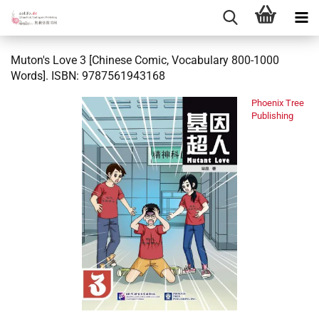
Muton's Love 3 [Chinese Comic, Vocabulary 800-1000
Words]. ISBN: 9787561943168
Phoenix Tree
Publishing