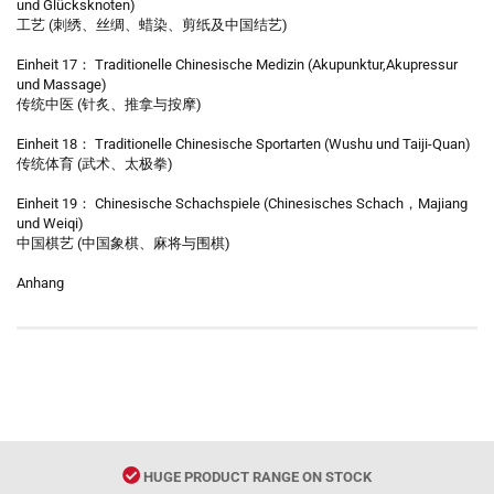
und Glücksknoten)
工艺 (刺绣、丝绸、蜡染、剪纸及中国结艺)
Einheit 17： Traditionelle Chinesische Medizin (Akupunktur,Akupressur
und Massage)
传统中医 (针炙、推拿与按摩)
Einheit 18： Traditionelle Chinesische Sportarten (Wushu und Taiji-Quan)
传统体育 (武术、太极拳)
Einheit 19： Chinesische Schachspiele (Chinesisches Schach，Majiang
und Weiqi)
中国棋艺 (中国象棋、麻将与围棋)
Anhang
HUGE PRODUCT RANGE ON STOCK