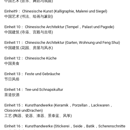
中国艺术 (音乐、舞蹈与戏曲)
Einheit9： Chinesische Kunst (Kalligraphie, Malerei und Siegel)
中国艺术 (书法、绘画与篆刻)
Einheit 10： Chinesische Architektur (Tempel，Palast und Pagode)
中国建筑 (寺庙、宫殿与吉塔)
Einheit 11： Chinesische Architektur (Garten, Wohnung und Feng Shui)
中国建筑 (花园、房屋与风水)
Einheit 12： Chinesische Küche
中国美食
Einheit 13： Feste und Gebräuche
节日风俗
Einheit 14： Tee-und Schnapskultur
茶道饮酒
Einheit 15： Kunsthandwerke (Keramik，Porzellan，Lackwaren，
Cloisonné undDrachen)
工艺 (陶器、瓷器、漆器、景泰蓝、风筝)
Einheit 16： Kunsthandwerke (Stickerei，Seide，Batik，Scherenschnitte