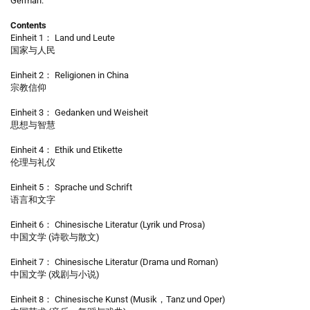
German.
Contents
Einheit 1： Land und Leute
国家与人民
Einheit 2： Religionen in China
宗教信仰
Einheit 3： Gedanken und Weisheit
思想与智慧
Einheit 4： Ethik und Etikette
伦理与礼仪
Einheit 5： Sprache und Schrift
语言和文字
Einheit 6： Chinesische Literatur (Lyrik und Prosa)
中国文学 (诗歌与散文)
Einheit 7： Chinesische Literatur (Drama und Roman)
中国文学 (戏剧与小说)
Einheit 8： Chinesische Kunst (Musik，Tanz und Oper)