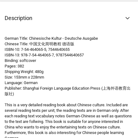
Description
German Title: Chinesische Kultur - Deutsche Ausgabe
Chinese Title: 中国文化简明教程 德语版
ISBN-10: 7-54-464065-5, 7544640655
ISBN-13: 978-7-54-464065-7, 9787544640657
Binding: softcover
Pages: 382
Shipping Weight: 480g
Size: 153mm x 228mm
Language: German
Publisher: Shanghai Foreign Language Education Press (上海外语教育出
版社)
This is a very detailed reading book about Chinese culture. Included are
several reading texts per unit, the reading texts are in German only. After
each reading text vocabulary notes German-Chinese as well as questions
to the text are follwing. This book is suitable for anyone interested in
China who wants to enjoy the entertaining texts on Chinese culture.
Furthermore, this book is also interesting for Chinese people learning