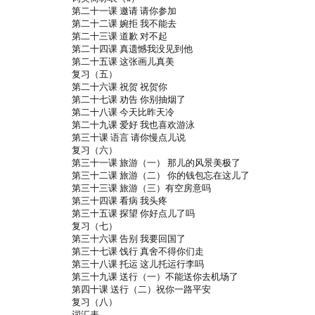
第二十一课 邀请 请你参加
第二十二课 婉拒 我不能去
第二十三课 道歉 对不起
第二十四课 真遗憾我没见到他
第二十五课 这张画儿真美
复习（五）
第二十六课 祝贺 祝贺你
第二十七课 劝告 你别抽烟了
第二十八课 今天比昨天冷
第二十九课 爱好 我也喜欢游泳
第三十课 语言 请你慢点儿说
复习（六）
第三十一课 旅游（一） 那儿的风景美极了
第三十二课 旅游（二） 你的钱包忘在这儿了
第三十三课 旅游（三）有空房意吗
第三十四课 看病 我头疼
第三十五课 探望 你好点儿了吗
复习（七）
第三十六课 告别 我要回国了
第三十七课 饯行 真舍不得你们走
第三十八课 托运 这儿托运行李吗
第三十九课 送行（一）不能送你去机场了
第四十课 送行（二）祝你一路平安
复习（八）
词汇表