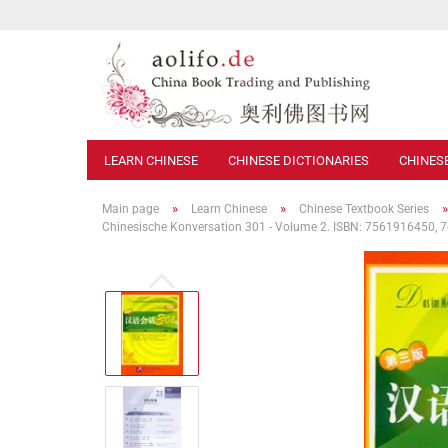
LEARN CHINESE
CHINESE DICTIONARIES
CHINES
»
»
Main page
Learn Chinese
Chinese Textbook Series
Chinesische Konversation 301 - Volume 2. ISBN: 7561916450, 