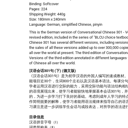
Binding: Softcover
Pages: 224
Shipping Weight: 440g
Size: 180mm x 240mm
Language: German, simplified Chinese, pinyin
This is the German version of Conversational Chinese 301 - V
revised edition, included in the series of "BLCU choice textbo
Chinese 301 has several different versions, including versions
the sales of all these versions added up to over 300,000 copi
all over the world at present. The third edition of Conversati
Versions of the third edition annotated in different languages
of Chinese all over the world.
汉语会话301句 (下) (德文版)
《汉语会话301句》是为初学汉语的外国人编写的速成教材。本
能项目近30个，生词800个左右以及汉语基本语法。每课
学者运用汉语进行交际的能力，采用交际功能与语法结构相
的语境展现出来，使学习者能较快地掌握基本会话301句，
的，为进一步学习打下良好的基础。考虑到成年人学习的特
作简明扼要的解释，使学习者能用语法规律来指导自己的语
习课注意进一步训练学生会话与成段表达，对所学的语法进
目录信息
汉语拼音字母（Ⅰ）
词类简称表（Ⅱ）