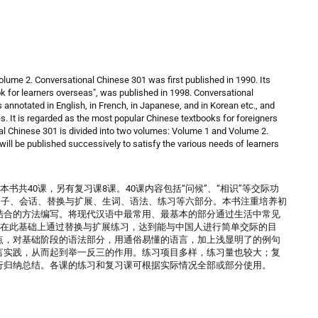
olume 2. Conversational Chinese 301 was first published in 1990. Its
ok for learners overseas", was published in 1998. Conversational
 annotated in English, in French, in Japanese, and in Korean etc., and
es. It is regarded as the most popular Chinese textbooks for foreigners
onal Chinese 301 is divided into two volumes: Volume 1 and Volume 2.
 will be published successively to satisfy the various needs of learners
书共40课，另有复习课8课。40课内容包括“问候”、“相识”等交际功
分句子、会话、替换与扩展、生词、语法、练习等六部分。本书注重培养初
结合的方法编写。将现代汉语中最常用、最基本的部分通过生活中常见
并在此基础上通过替换与扩展练习，达到能与中国人进行简单交际的目
点，对基础阶段的语法部分，用通俗易懂的语言，加上浅显明了的例句
言实践，从而起到举一反三的作用。练习项目多样，练习量也较大；复
行归纳总结。各课的练习和复习课可根据实际情况全部或部分使用。