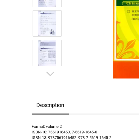
Description
Format: volume 2
ISBN-10: 7561916450, 7-5619-1645-0
ISBN-13: 9787561916452, 978-7-5619-1645-2