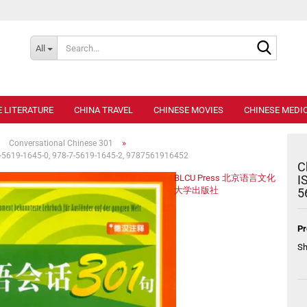
Search..
All
E LITERATURE
CHINA TRAVEL
CHINESE MOVIES
CHINESE MEDIC
»
»
Conversational Chinese 301
7-5619-1645-0, 978-7-5619-1645-2, 9787561916452
C
BLCU Press 北京语言文化
I
大学出版社
5
Pr
Sh