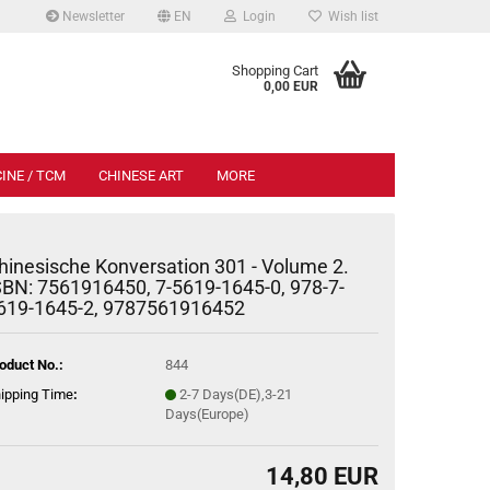
Newsletter
EN
Login
Wish list
.
Shopping Cart
0,00 EUR
INE / TCM
CHINESE ART
MORE
hinesische Konversation 301 - Volume 2.
SBN: 7561916450, 7-5619-1645-0, 978-7-
619-1645-2, 9787561916452
oduct No.:
844
ipping Time
:
2-7 Days(DE),3-21
Days(Europe)
14,80 EUR