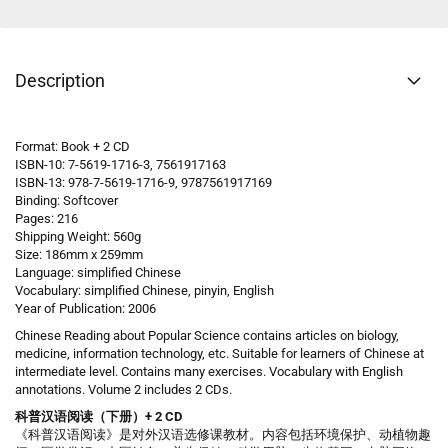
Description
Format: Book + 2 CD
ISBN-10: 7-5619-1716-3, 7561917163
ISBN-13: 978-7-5619-1716-9, 9787561917169
Binding: Softcover
Pages: 216
Shipping Weight: 560g
Size: 186mm x 259mm
Language: simplified Chinese
Vocabulary: simplified Chinese, pinyin, English
Year of Publication: 2006
Chinese Reading about Popular Science contains articles on biology,
medicine, information technology, etc. Suitable for learners of Chinese at
intermediate level. Contains many exercises. Vocabulary with English
annotations. Volume 2 includes 2 CDs.
科普汉语阅读（下册）+ 2 CD
《科普汉语阅读》是对外汉语选修课教材。内容包括环境保护、动植物趣