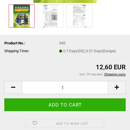
Product No.:
545
Shipping Time
:
2-7 Days(DE),3-21 Days(Europe)
12,60 EUR
incl. 7% tax excl.
Shipping costs
ADD TO WISH LIST