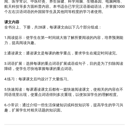
闻、医学常识、中医针灸、养生保健、科学用脑、生物基因、电脑网络、
航天科技等多方面科普内容。本书适合已学完汉语基础语法，并掌握1000
个左右汉语词语的外国留学生及其他同等程度的学习者使用。
课文内容
全书分上、下册，共28课，每课课文由以下几个部分组成：
1.阅读提示：使学生在第一时间就大致了解所要阅读的内容，培养预测能
力，提高阅读兴趣。
2.通读课文：通读课文是每课的教学重点，要求学生在规定时间读完。
3.词语扩展：选择每课的重点词语扩展成语或句子，目的是为了扫除阅读
障碍，使学生尽快地掌握每课的重点词语。
4.练习：每课课文后均设计了大量练习。
5.快速阅读：每课通读课文后都有一篇快速阅读课文，使相关的内容在不
同语境里出现，使重点词语得到多次重现，以便加深学生的理解程度。
6.小常识：通过介绍一些生活保健知识或科技知识等，提高学生的学习兴
趣，扩展学生对相关话题的知识面。