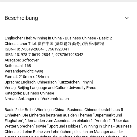
Beschreibung
Englischer Titel: Winning in China - Business Chinese - Basic 2
Chinesischer Titel: 赢在中国 (基础篇2) 商务汉语系列教程
ISBN-10: 7-5619-2804-1, 7561928041
ISBN-13: 978-7-5619-2804-2, 9787561928042
Ausgabe: Softcover
Seitenzahl: 168
Versandgewicht: 490g
Format: 210mm x 284mm
Sprache: Englisch, Chinesisch [Kurzzeichen, Pinyin]
Verlag: Beijing Language and Culture University Press
Kategorie: Business Chinese
Niveau: Anfänger mit Vorkenntnissen
Basic 2 der Reihe Winning in China - Business Chinese besteht aus 5
Einheiten. Die Einheiten bestehen aus den Themen “Supermarkt und
Flughafen”, “Jemanden zum Abendessen einladen”, “Anrufen”, “Über das
Wetter Sprechen” sowie “Sport und Hobbies”. Winning in China - Business
Chinese ist eine Reihe von Lehrbüchern, die sich an Manager aus der