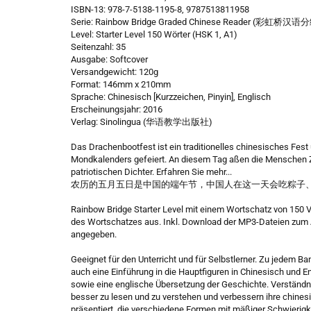
ISBN-13: 978-7-5138-1195-8, 9787513811958
Serie: Rainbow Bridge Graded Chinese Reader (彩虹桥汉
Level: Starter Level 150 Wörter (HSK 1, A1)
Seitenzahl: 35
Ausgabe: Softcover
Versandgewicht: 120g
Format: 146mm x 210mm
Sprache: Chinesisch [Kurzzeichen, Pinyin], Englisch
Erscheinungsjahr: 2016
Verlag: Sinolingua (华语教学出版社)
Das Drachenbootfest ist ein traditionelles chinesisches Fes
Mondkalenders gefeiert. An diesem Tag aßen die Menschen 
patriotischen Dichter. Erfahren Sie mehr...
农历的五月五日是中国的端午节，中国人在这一天会吃粽子、
Rainbow Bridge Starter Level mit einem Wortschatz von 150 
des Wortschatzes aus. Inkl. Download der MP3-Dateien zum 
angegeben.
Geeignet für den Unterricht und für Selbstlerner. Zu jedem 
auch eine Einführung in die Hauptfiguren in Chinesisch und E
sowie eine englische Übersetzung der Geschichte. Verständn
besser zu lesen und zu verstehen und verbessern ihre chine
präsentiert, die verschiedene Formen mit mäßiger Schwierig