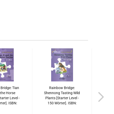
Bridge: Tian
Rainbow Bridge:
Rainbo
 the Horse
Shennong Tasting Wild
Grea
tarter Level -
Plants [Starter Level -
Flood
ter]. ISBN:
150 Wörter]. ISBN:
150 
13810173
9787513813358
97