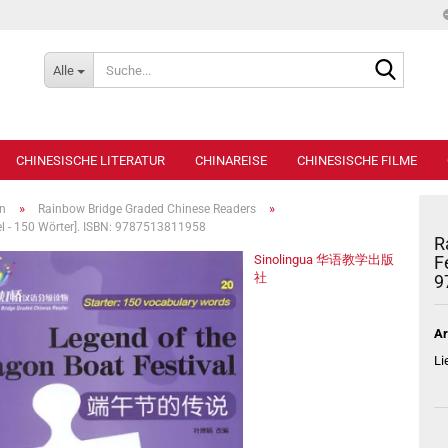
Suche...
Alle
CHINESISCHE LITERATUR
CHINAREISE
CHINESISCHE FILME
»
»
en
Rainbow Bridge Graded Chinese Readers
vel - 150 Wörter]. ISBN: 9787513811958
R
Sinolingua 华语教学出版
F
社
9
Ar
Li