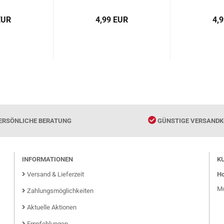
9787513810388
Wörte
97875
EUR
4,99 EUR
4,
ERSÖNLICHE BERATUNG
GÜNSTIGE VERSANDK
INFORMATIONEN
K
Versand & Lieferzeit
Ho
Mo
Zahlungsmöglichkeiten
Aktuelle Aktionen
Empfehlungen