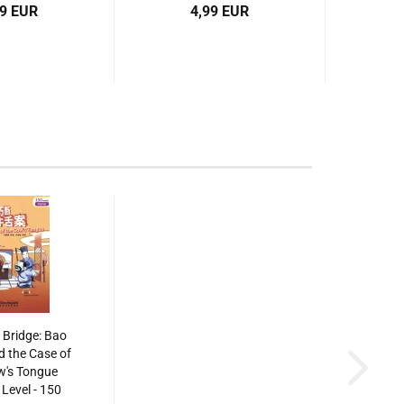
99 EUR
4,99 EUR
Bridge: Bao
 the Case of
w's Tongue
 Level - 150