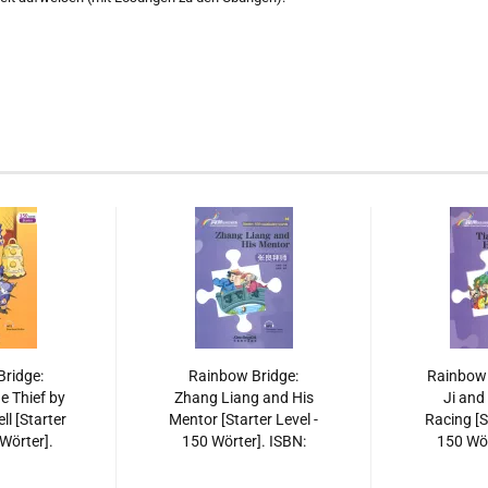
ridge:
Rainbow Bridge:
Rainbow 
he Thief by
Zhang Liang and His
Ji and
ll [Starter
Mentor [Starter Level -
Racing [S
 Wörter].
150 Wörter]. ISBN:
150 Wör
513810654
9787513814652
97875