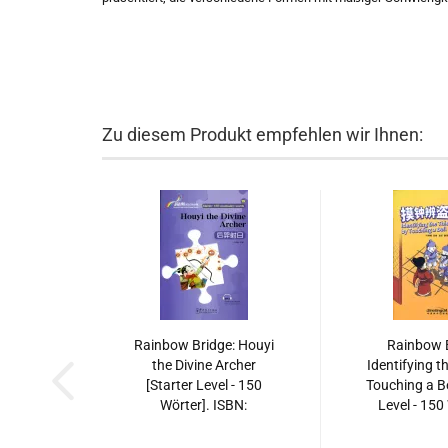
Zu diesem Produkt empfehlen wir Ihnen:
Rainbow Bridge: Houyi
Rainbow B
the Divine Archer
Identifying t
[Starter Level - 150
Touching a Be
Wörter]. ISBN:
Level - 150
9787513811927
ISBN: 9787