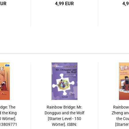
EUR
4,99 EUR
4,
dge: The
Rainbow Bridge: Mr.
Rainbow 
 the King
Dongguo and the Wolf
Zheng and
0 Wörter].
[Starter Level - 150
the Co
513809771
Wörter]. ISBN:
[Starter