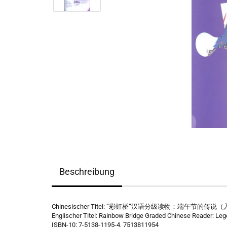
Beschreibung
Chinesischer Titel: “彩虹桥”汉语分级读物：端午节的传
Englischer Titel: Rainbow Bridge Graded Chinese Reader: Lege
ISBN-10: 7-5138-1195-4, 7513811954