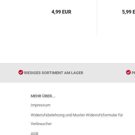
Wörter]. ISBN:
9787513810999
4,99 EUR
5,99 
RIESIGES SORTIMENT AM LAGER
P
MEHR ÜBER...
Impressum
Widerrufsbelehrung und Muster-Widerrufsformular für
Verbraucher
AGB