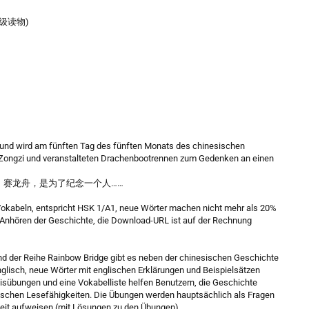
语分级读物)
t und wird am fünften Tag des fünften Monats des chinesischen
Zongzi und veranstalteten Drachenbootrennen zum Gedenken an einen
赛龙舟，是为了纪念一个人……
Vokabeln, entspricht HSK 1/A1, neue Wörter machen nicht mehr als 20%
Anhören der Geschichte, die Download-URL ist auf der Rechnung
Band der Reihe Rainbow Bridge gibt es neben der chinesischen Geschichte
nglisch, neue Wörter mit englischen Erklärungen und Beispielsätzen
isübungen und eine Vokabelliste helfen Benutzern, die Geschichte
sischen Lesefähigkeiten. Die Übungen werden hauptsächlich als Fragen
keit aufweisen (mit Lösungen zu den Übungen).