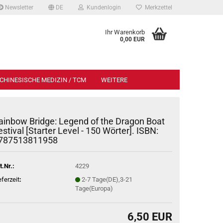
Newsletter
DE
Kundenlogin
Merkzettel
Ihr Warenkorb
0,00 EUR
CHINESISCHE MEDIZIN / TCM
WEITERE
ainbow Bridge: Legend of the Dragon Boat
estival [Starter Level - 150 Wörter]. ISBN:
787513811958
t.Nr.:
4229
eferzeit
:
2-7 Tage(DE),3-21
Tage(Europa)
6,50 EUR