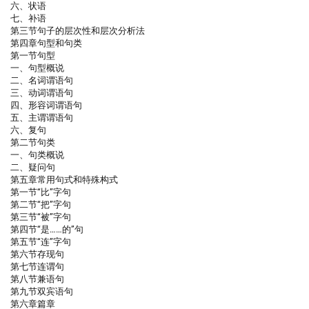
六、状语
七、补语
第三节句子的层次性和层次分析法
第四章句型和句类
第一节句型
一、句型概说
二、名词谓语句
三、动词谓语句
四、形容词谓语句
五、主谓谓语句
六、复句
第二节句类
一、句类概说
二、疑问句
第五章常用句式和特殊构式
第一节“比”字句
第二节“把”字句
第三节“被”字句
第四节“是……的”句
第五节“连”字句
第六节存现句
第七节连谓句
第八节兼语句
第九节双宾语句
第六章篇章