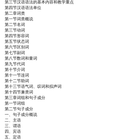
第三节汉语语法的基本内容和教学重点
第四节汉语语法单位
第二章词类
第一节词类概说
第二节名词
第三节动词
第四节形容词
第五节状态词
第六节区别词
第七节副词
第八节数词和量词
第九节代词
第十节介词
第十一节连词
第十二节助词
第十三节语气词、叹词和拟声词
第十四节兼类词
第三章词组和句子成分
第一节词组
第二节句子成分
一、句子成分概说
二、主语
三、谓语
四、宾语
五、定语