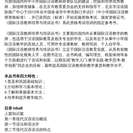
为加强国内外中小学国际汉语教师师资队伍的建设，挖掘和培养优秀教
师，加强师资储备，在北京市教育委员会的支持和指导下，北京市汉语国
际推广中心于2012年在中国各省市中率先制订并试行《中小学国际汉语教
师资格标准》，并已依照此《标准》开始实施资格考试、颁发资格证书。
《国际汉语教师培养与培训丛书》系此资格考试培训的指定参考书。
《国际汉语教师培养与培训丛书》主要面向国内外从事国际汉语教学的教
师，也适用于汉语国际教育及相关专业的学生，以及有志于从事中小学国
际汉语教学的其他人员，可用作专业课教材、教师培训、个人自学等。
《国际汉语教师培养与培训丛书》立足于国际汉语教育实践，从具有前瞻
性的国际化视角入手，在图书定位、丛书构成、编写理念、框架体例等各
个方面都进行了尝试和创新，以期实现“教学入门-教学实践-教学思考-教
学创新”四步走的目标，最终提高国际汉语教师的教学素质和教学水平。
本丛书有四大特色：
1.普及和巩固基础知识；
2.介绍和学习基本理论；
3.了解和掌握基本方法；
4.培养和提升教学能力。
目录 Inhalt
上篇知识篇
第一章现代汉语语法概说
第一节语法和语法学
第二节现代汉语语法的特点