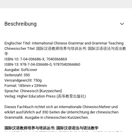
Beschreibung
Englischer Titel: International Chinese Grammar and Grammar Teaching
Chinesischer Titel: 国际汉语教师培养与培训丛书: 国际汉语语法与语法教
学
ISBN-10: 7-04-036686-X, 704036686X
ISBN-13: 978-7-04-036686-0, 9787040366860
Ausgabe: Softcover
Seitenzahl: 350
Versandgewicht: 750g
Format: 185mm x 239mm
Sprache: Chinesisch [Kurzzeichen]
Verlag: Higher Education Press (高等教育出版社)
Dieses Fachbuch richtet sich an internationale Chinesischlehrer und
erklärt ausführlich auf 350 Seiten die Unterrichtung der chinesischen
Grammatik. Ausgabe in chinesischen Kurzzeichen.
国际汉语教师培养与培训丛书: 国际汉语语法与语法教学