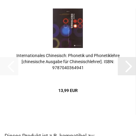
Internationales Chinesisch: Phonetik und Phonetiklehre
[chinesische Ausgabe für Chinesischlehrer]. ISBN:
9787040364941
13,99 EUR
Dieses Produkt ist z.B. kompatibel zu: