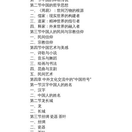
第二节中国的哲学思想
一、《周易》：世间万物的根源
二、儒家：现实世界的构建者
三、道家：精神世界的指引者
四、释家：外来世界的融入者
第三节中国人的民间与宗教信仰
一、民间信仰
二、宗教信仰
第四节中国艺术与美感
一、诗歌与小说
二、音乐与舞蹈
三、绘画与书法
四、昆曲与京剧
五、民间艺术
第四章 中外文化交流中的“中国符号”
第一节汉字中国人的姓名
一、汉字
二、中国人的姓名
第二节龙长城
一、龙
二、长城
第三节丝绸 瓷器 茶叶
一、丝绸
二、瓷器