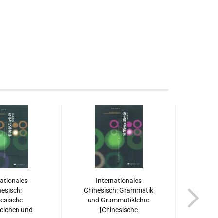
nationales
Internationales
In
esisch:
Chinesisch: Grammatik
Chine
esische
und Grammatiklehre
un
zeichen und
[Chinesische