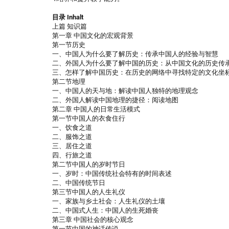
目录 Inhalt
上篇 知识篇
第一章 中国文化的宏观背景
第一节历史
一、中国人为什么要了解历史：传承中国人的经验与智慧
二、外国人为什么要了解中国的历史：从中国文化的历史传
三、怎样了解中国历史：在历史的网络中寻找特定的文化坐
第二节地理
一、中国人的天与地：解读中国人独特的地理观念
二、外国人解读中国地理的捷径：阅读地图
第二章 中国人的日常生活模式
第一节中国人的衣食住行
一、饮食之道
二、服饰之道
三、居住之道
四、行旅之道
第二节中国人的岁时节日
一、岁时：中国传统社会特有的时间表述
二、中国传统节日
第三节中国人的人生礼仪
一、家族与乡土社会：人生礼仪的土壤
二、中国式人生：中国人的生死婚丧
第三章 中国社会的核心观念
第一节中国的神话传说