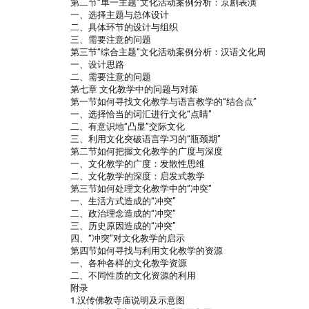
第二节“单一主题”文化活动案例分析：京剧表演
一、选择主题与总体设计
二、具体环节的设计与组织
三、需要注意的问题
第三节“综合主题”文化活动案例分析：汉语文化周
一、设计思路
二、需要注意的问题
第七章 文化教学中的问题与对策
第一节如何寻找文化教学与语言教学的“结合点”
一、选择恰当的词汇进行文化“点睛”
二、有意识地“凸显”交际文化
三、利用文化突破语言学习的“瓶颈期”
第二节如何把握文化教学的广度与深度
一、文化教学的广度：发散性思维
二、文化教学的深度：启发式教学
第三节如何处理文化教学中的“冲突”
一、生活方式造成的“冲突”
二、政治理念造成的“冲突”
三、历史原因造成的“冲突”
四、“冲突”对文化教学的启示
第四节如何寻找与利用文化教学的资源
一、各种各样的文化教学资源
二、不同性质的文化资源的利用
附录
1.汉传佛教寺庙说明及示意图