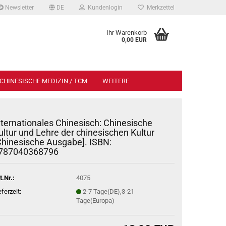
Newsletter
DE
Kundenlogin
Merkzettel
Ihr Warenkorb
0,00 EUR
CHINESISCHE MEDIZIN / TCM
WEITERE
nternationales Chinesisch: Chinesische
ultur und Lehre der chinesischen Kultur
Chinesische Ausgabe]. ISBN:
787040368796
t.Nr.:
4075
eferzeit
:
2-7 Tage(DE),3-21
Tage(Europa)