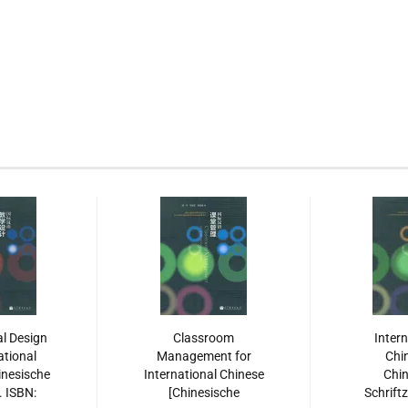
al Design
Classroom
Inter
ational
Management for
Chin
inesische
International Chinese
Chin
 ISBN:
[Chinesische
Schrift