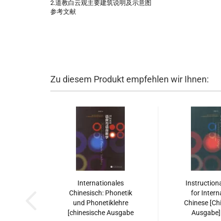
2.道教白云观主要建筑说明及示意图
参考文献
Zu diesem Produkt empfehlen wir Ihnen:
Internationales
Instruction
Chinesisch: Phonetik
for Intern
und Phonetiklehre
Chinese [Ch
[chinesische Ausgabe
Ausgabe].