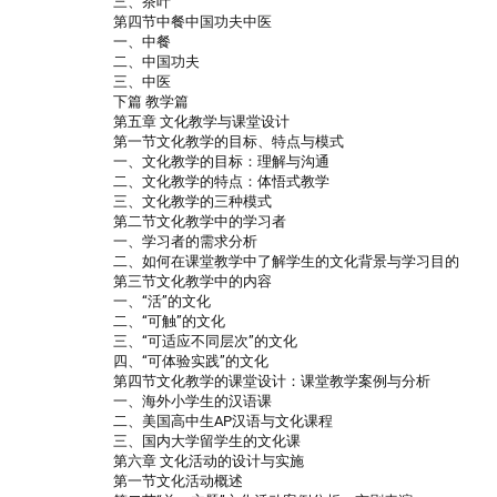
三、茶叶
第四节中餐中国功夫中医
一、中餐
二、中国功夫
三、中医
下篇 教学篇
第五章 文化教学与课堂设计
第一节文化教学的目标、特点与模式
一、文化教学的目标：理解与沟通
二、文化教学的特点：体悟式教学
三、文化教学的三种模式
第二节文化教学中的学习者
一、学习者的需求分析
二、如何在课堂教学中了解学生的文化背景与学习目的
第三节文化教学中的内容
一、“活”的文化
二、“可触”的文化
三、“可适应不同层次”的文化
四、“可体验实践”的文化
第四节文化教学的课堂设计：课堂教学案例与分析
一、海外小学生的汉语课
二、美国高中生AP汉语与文化课程
三、国内大学留学生的文化课
第六章 文化活动的设计与实施
第一节文化活动概述