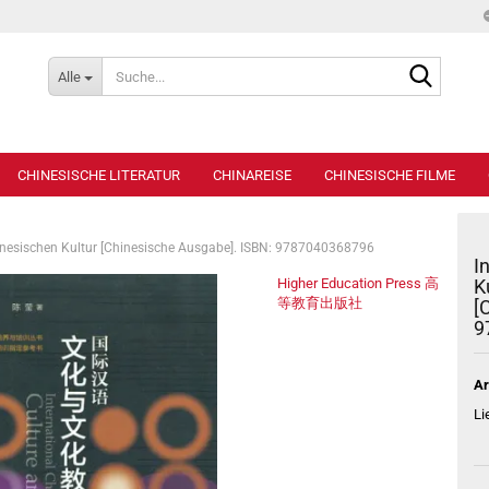
Suche...
Alle
CHINESISCHE LITERATUR
CHINAREISE
CHINESISCHE FILME
chinesischen Kultur [Chinesische Ausgabe]. ISBN: 9787040368796
I
Higher Education Press 高
K
等教育出版社
[
9
Ar
Li