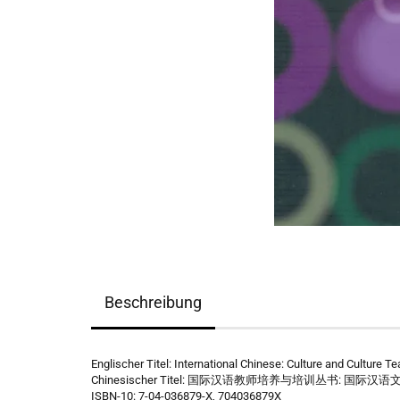
Beschreibung
Englischer Titel: International Chinese: Culture and Culture T
Chinesischer Titel: 国际汉语教师培养与培训丛书: 国际
ISBN-10: 7-04-036879-X, 704036879X