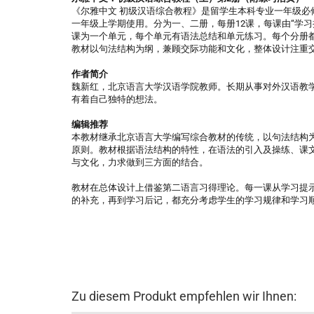
《尔雅中文 初级汉语综合教程》是留学生本科专业一年级必
一年级上学期使用。分为一、二册，每册12课，每课由“学
课为一个单元，每个单元有语法总结和单元练习。每个分册
教材以句法结构为纲，兼顾交际功能和文化，整体设计注重
作者简介
魏新红，北京语言大学汉语学院教师。长期从事对外汉语教
有着自己独特的想法。
编辑推荐
本教材继承北京语言大学编写综合教材的传统，以句法结构
原则。教材根据语法结构的特性，在语法的引入及操练、课
与文化，力求做到三方面的结合。
教材在总体设计上借鉴第二语言习得理论。每一课从学习提
的补充，再到学习后记，都充分考虑学生的学习规律和学习
Zu diesem Produkt empfehlen wir Ihnen: