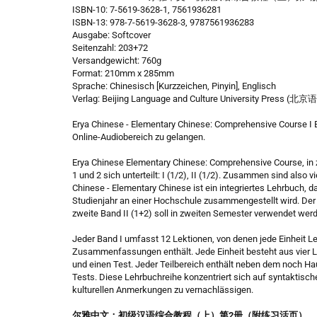
ISBN-10: 7-5619-3628-1, 7561936281
ISBN-13: 978-7-5619-3628-3, 9787561936283
Ausgabe: Softcover
Seitenzahl: 203+72
Versandgewicht: 760g
Format: 210mm x 285mm
Sprache: Chinesisch [Kurzzeichen, Pinyin], Englisch
Verlag: Beijing Language and Culture University Pr
Erya Chinese - Elementary Chinese: Comprehensive Course I
Online-Audiobereich zu gelangen.
Erya Chinese Elementary Chinese: Comprehensive Course, in zw
1 und 2 sich unterteilt: I (1/2), II (1/2). Zusammen sind also vi
Chinese - Elementary Chinese ist ein integriertes Lehrbuch, da
Studienjahr an einer Hochschule zusammengestellt wird. Der 
zweite Band II (1+2) soll in zweiten Semester verwendet wer
Jeder Band I umfasst 12 Lektionen, von denen jede Einheit Ler
Zusammenfassungen enthält. Jede Einheit besteht aus vier
und einen Test. Jeder Teilbereich enthält neben dem noch 
Tests. Diese Lehrbuchreihe konzentriert sich auf syntaktis
kulturellen Anmerkungen zu vernachlässigen.
尔雅中文：初级汉语综合教程（上）第2册（附练习活页）