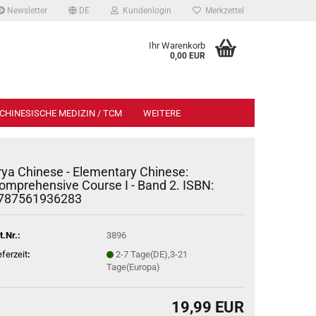
Newsletter
DE
Kundenlogin
Merkzettel
Ihr Warenkorb
0,00 EUR
CHINESISCHE MEDIZIN / TCM
WEITERE
rya Chinese - Elementary Chinese:
omprehensive Course I - Band 2. ISBN:
787561936283
t.Nr.:
3896
eferzeit
:
2-7 Tage(DE),3-21
Tage(Europa)
19,99 EUR