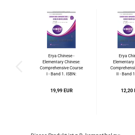
Erya Chinese -
Erya Chi
Elementary Chinese:
Elementary 
Comprehensive Course
Comprehensi
I - Band 1. ISBN:
II - Band 
9787561935170
9787561
19,99 EUR
12,20