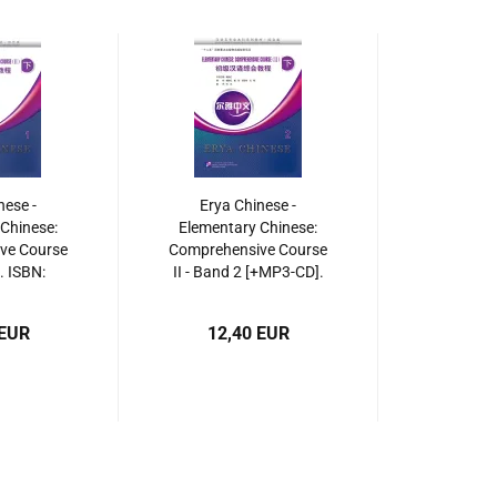
nese -
Erya Chinese -
Chinese:
Elementary Chinese:
ve Course
Comprehensive Course
1. ISBN:
II - Band 2 [+MP3-CD].
938713
ISBN: 9787561939369
 EUR
12,40 EUR