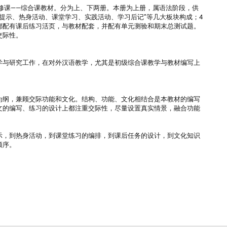
修课——综合课教材。分为上、下两册。本册为上册，属语法阶段，供
习提示、热身活动、课堂学习、实践活动、学习后记”等几大板块构成；4
都配有课后练习活页，与教材配套，并配有单元测验和期末总测试题。
交际性。
学与研究工作，在对外汉语教学，尤其是初级综合课教学与教材编写上
为纲，兼顾交际功能和文化。结构、功能、文化相结合是本教材的编写
文的编写、练习的设计上都注重交际性，尽量设置真实情景，融合功能
示，到热身活动，到课堂练习的编排，到课后任务的设计，到文化知识
顺序。