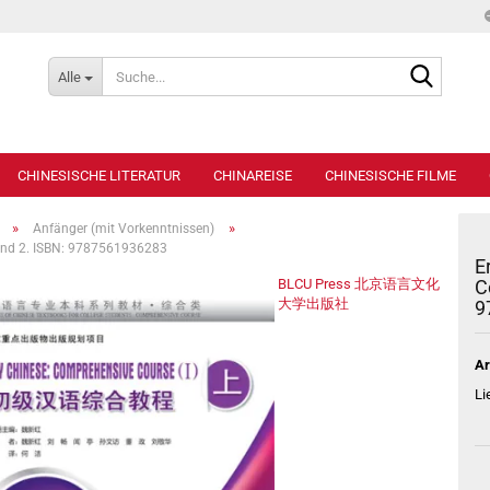
Suche...
Alle
CHINESISCHE LITERATUR
CHINAREISE
CHINESISCHE FILME
»
»
Anfänger (mit Vorkenntnissen)
Band 2. ISBN: 9787561936283
E
BLCU Press 北京语言文化
C
大学出版社
9
Ar
Li