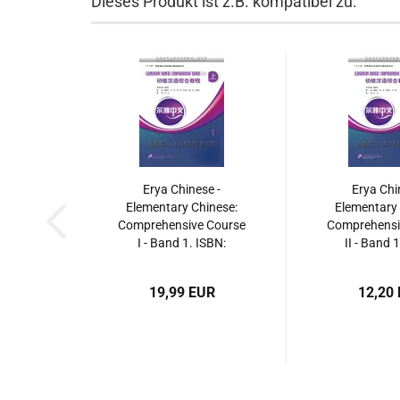
Dieses Produkt ist z.B. kompatibel zu:
Erya Chinese -
Erya Chi
Elementary Chinese:
Elementary 
Comprehensive Course
Comprehensi
I - Band 1. ISBN:
II - Band 
9787561935170
9787561
19,99 EUR
12,20