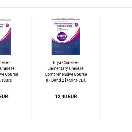
nese -
Erya Chinese -
Chinese:
Elementary Chinese:
ve Course
Comprehensive Course
1. ISBN:
II - Band 2 [+MP3-CD].
938713
ISBN: 9787561939369
 EUR
12,40 EUR