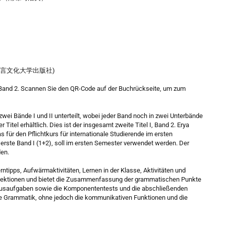
ess (北京语言文化大学出版社)
 Band 2. Scannen Sie den QR-Code auf der Buchrückseite, um zum
ei Bände I und II unterteilt, wobei jeder Band noch in zwei Unterbände
er Titel erhältlich. Dies ist der insgesamt zweite Titel I, Band 2. Erya
s für den Pflichtkurs für internationale Studierende im ersten
erste Band I (1+2), soll im ersten Semester verwendet werden. Der
den.
ntipps, Aufwärmaktivitäten, Lernen in der Klasse, Aktivitäten und
 Lektionen und bietet die Zusammenfassung der grammatischen Punkte
Hausaufgaben sowie die Komponententests und die abschließenden
che Grammatik, ohne jedoch die kommunikativen Funktionen und die