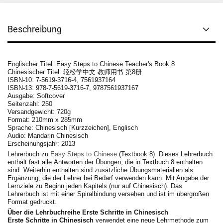
Beschreibung
Englischer Titel: Easy Steps to Chinese Teacher's Book 8
Chinesischer Titel: 轻松学中文 教师用书 第8册
ISBN-10:
7-5619-3716-4, 7561937164
ISBN-13:
978-7-5619-3716-7, 9787561937167
Ausgabe: Softcover
Seitenzahl: 250
Versandgewicht: 720g
Format: 210mm x 285mm
Sprache: Chinesisch [Kurzzeichen], Englisch
Audio: Mandarin Chinesisch
Erscheinungsjahr: 2013
Lehrerbuch zu
Easy Steps to Chinese
(Textbook 8).
Dieses Lehrerbuch
enthält fast alle Antworten der Übungen, die in Textbuch 8 enthalten
sind. Weiterhin enthalten sind zusätzliche Übungsmaterialien als
Ergänzung, die der Lehrer bei Bedarf verwenden kann. Mit Angabe der
Lernziele zu Beginn jeden Kapitels (nur auf Chinesisch).
Das
Lehrerbuch ist mit einer Spiralbindung versehen und ist im übergroßen
Format gedruckt.
Über die Lehrbuchreihe Erste Schritte in Chinesisch
Erste Schritte in Chinesisch
verwendet eine neue Lehrmethode zum