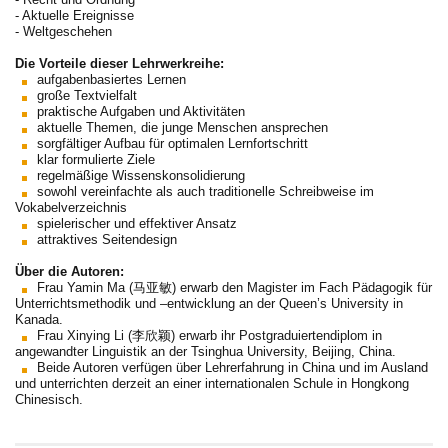
- Aktuelle Ereignisse
- Weltgeschehen
Die Vorteile dieser Lehrwerkreihe:
aufgabenbasiertes Lernen
große Textvielfalt
praktische Aufgaben und Aktivitäten
aktuelle Themen, die junge Menschen ansprechen
sorgfältiger Aufbau für optimalen Lernfortschritt
klar formulierte Ziele
regelmäßige Wissenskonsolidierung
sowohl vereinfachte als auch traditionelle Schreibweise im
Vokabelverzeichnis
spielerischer und effektiver Ansatz
attraktives Seitendesign
Über die Autoren:
Frau Yamin Ma (马亚敏) erwarb den Magister im Fach Pädagogik für
Unterrichtsmethodik und –entwicklung an der Queen’s University in
Kanada.
Frau Xinying Li (李欣颖) erwarb ihr Postgraduiertendiplom in
angewandter Linguistik an der Tsinghua University, Beijing, China.
Beide Autoren verfügen über Lehrerfahrung in China und im Ausland
und unterrichten derzeit an einer internationalen Schule in Hongkong
Chinesisch.