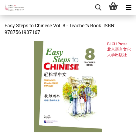
Easy Steps to Chinese Vol. 8 - Teacher’s Book. ISBN:
9787561937167
BLCU Press
北京语言文化
大学出版社