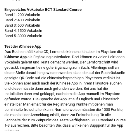
Eingesetztes Vokabular BCT Standard Course
Band 1: 200 Vokabeln
Band 2: 400 Vokabeln
Band 3: 600 Vokabeln
Band 4: 1500 Vokabeln
Band 5: 3000 Vokabeln
Test der iChinese App
Das Buch enthält keine CD, Lernende können sich aber im Playstore die
iChinese App
als Ergänzung runterladen. Dort können zu vielen Lektionen
Vokabeln gelernt und Tests gemacht werden. Der Lernfortschritt wird
getrackt, insgesamt eine gute Ergänzung zum Buch. Allerdings soll an
dieser Stelle darauf hingewiesen werden, dass der auf der Buchrückseite
gezeigte QR-Code auf die chinesischsprachigen Playstores verlinkt ist.
Sie können aber auch nach der iChinese App in Ihrem Playstore suchen
und diese müsste dann auch gefunden werden. Bei uns hat die
Installation dann erst geklappt, nachdem die App manuell im Playstore
gefunden wurde. Die Sprache der App ist auf Englisch und Chinesisch
einstellbar. Man erhält für die Registrierung Punkte mit denen man
Lerninhalte freischalten kann. Normalerweise müssten die 1000 Punkte,
die man bei der Anmeldung erhält, dann zur Freischaltung für alle
Lerinhalte der zum Zeitpunkt des Tests verfügbaren BCT Standard Course
1-3 ausreichen. Bitte beachten Sie, dass wir keinen Suppport für die App
anbieten.