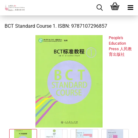
BCT Standard Course 1. ISBN: 9787107296857
People's
Education
Press 人民教
育出版社