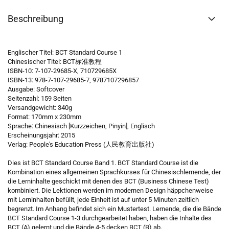
Beschreibung
Englischer Titel: BCT Standard Course 1
Chinesischer Titel: BCT标准教程
ISBN-10: 7-107-29685-X, 710729685X
ISBN-13: 978-7-107-29685-7, 9787107296857
Ausgabe: Softcover
Seitenzahl: 159 Seiten
Versandgewicht: 340g
Format: 170mm x 230mm
Sprache: Chinesisch [Kurzzeichen, Pinyin], Englisch
Erscheinungsjahr: 2015
Verlag: People's Education Press (人民教育出版社)
Dies ist BCT Standard Course Band 1. BCT Standard Course ist die
Kombination eines allgemeinen Sprachkurses für Chinesischlernende, der
die Lerninhalte geschickt mit denen des BCT (Business Chinese Test)
kombiniert. Die Lektionen werden im modernen Design häppchenweise
mit Lerninhalten befüllt, jede Einheit ist auf unter 5 Minuten zeitlich
begrenzt. Im Anhang befindet sich ein Mustertest. Lernende, die die Bände
BCT Standard Course 1-3 durchgearbeitet haben, haben die Inhalte des
BCT (A) gelernt und die Bände 4-5 decken BCT (B) ab.