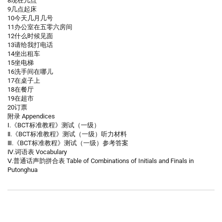
8现在几点
9几点起床
10今天几月几号
11办公室在五零六房间
12什么时候见面
13请给我打电话
14坐出租车
15坐电梯
16洗手间在哪儿
17在桌子上
18在餐厅
19在超市
20订票
附录 Appendices
Ⅰ.《BCT标准教程》测试（一级）
Ⅱ.《BCT标准教程》测试（一级）听力材料
Ⅲ.《BCT标准教程》测试（一级）参考答案
Ⅳ.词语表 Vocabulary
Ⅴ.普通话声韵拼合表 Table of Combinations of Initials and Finals in
Putonghua