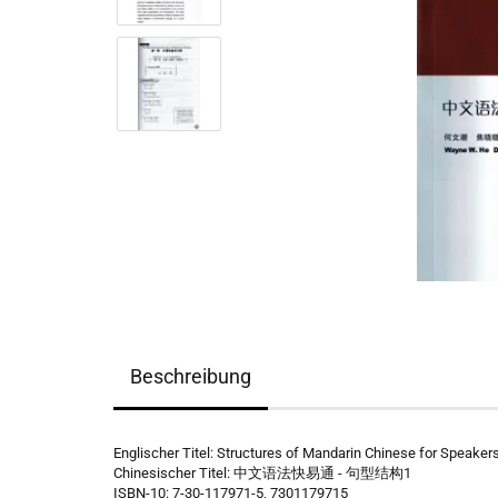
Beschreibung
Englischer Titel: Structures of Mandarin Chinese for Speakers
Chinesischer Titel: 中文语法快易通 - 句型结构1
ISBN-10: 7-30-117971-5, 7301179715