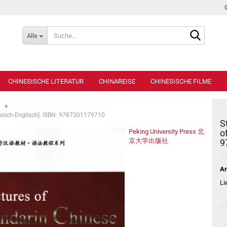
Suche...
Alle
CHINESISCHE LITERATUR
CHINAREISE
CHINESISCHE FILME
»
nesisch-Englisch]. ISBN: 9787301179710
S
Peking University Press 北
o
京大学出版社
9
Ar
Li