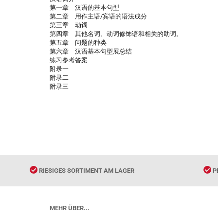
第一章 汉语的基本句型
第二章 用作主语/宾语的语法成分
第三章 动词
第四章 其他名词、动词修饰语和相关的助词。
第五章 问题的种类
第六章 汉语基本句型展总结
练习参考答案
附录一
附录二
附录三
RIESIGES SORTIMENT AM LAGER
P
MEHR ÜBER...