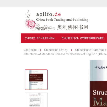
CHINESISCH LERNEN
CHINESISCH WÖRTERBÜCHER
»
»
Startseite
Chinesisch Lernen
Chinesische Grammatik
Structures of Mandarin Chinese for Speakers of English 1 [Chi