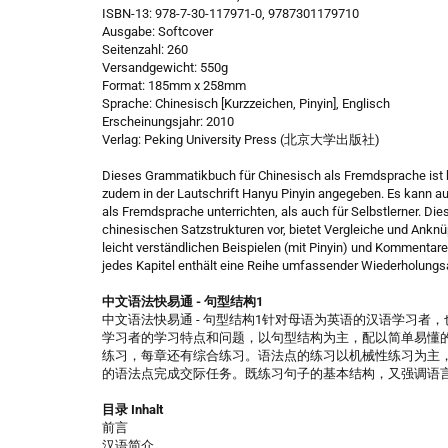
ISBN-13: 978-7-30-117971-0, 9787301179710
Ausgabe: Softcover
Seitenzahl: 260
Versandgewicht: 550g
Format: 185mm x 258mm
Sprache: Chinesisch [Kurzzeichen, Pinyin], Englisch
Erscheinungsjahr: 2010
Verlag: Peking University Press (北京大学出版社)
Dieses Grammatikbuch für Chinesisch als Fremdsprache ist 
zudem in der Lautschrift Hanyu Pinyin angegeben. Es kann a
als Fremdsprache unterrichten, als auch für Selbstlerner. Di
chinesischen Satzstrukturen vor, bietet Vergleiche und Ank
leicht verständlichen Beispielen (mit Pinyin) und Kommenta
jedes Kapitel enthält eine Reihe umfassender Wiederholungsa
中文语法快易通 - 句型结构1
中文语法快易通 - 句型结构1针对母语为英语的汉语学习
学习者的学习特点和问题，以句型结构为主，配以简单易懂
练习，每章还有综合练习。语法点的练习以机械性练习为主
的语法点完成交际任务。既练习句子的基本结构，又强调语
目录 Inhalt
前言
汉语简介