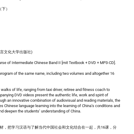
本（下）
ess (北京语言文化大学出版社)
ourse of Intermediate Chinese Band II [mit Textbook + DVD + MP3-CD].
program of the same name, including two volumes and altogether 16
walks of life, ranging from taxi driver, retiree and fitness coach to
panying DVD videos present the authentic life, work and spirit of
ugh an innovative combination of audiovisual and reading materials, the
tes Chinese language learning into the learning of China’s conditions and
 and deepen the students’ understanding of China.
材，把学习汉语与了解当代中国社会和文化结合在一起，共16课，分