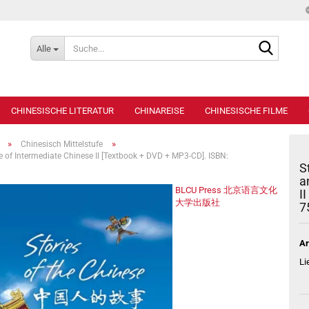
Suche...
Alle
CHINESISCHE LITERATUR
CHINAREISE
CHINESISCHE FILME
»
»
Chinesisch Mittelstufe
e of Intermediate Chinese II [Textbook + DVD + MP3-CD]. ISBN:
S
a
BLCU Press 北京语言文化
I
大学出版社
7
Ar
Li