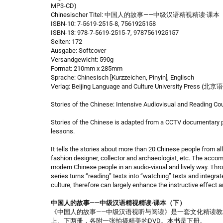
MP3-CD)
Chinesischer Titel: 中国人的故事——中级汉语精视精读·课
ISBN-10: 7-5619-2515-8, 7561925158
ISBN-13: 978-7-5619-2515-7, 9787561925157
Seiten: 172
Ausgabe: Softcover
Versandgewicht: 590g
Format: 210mm x 285mm
Sprache: Chinesisch [Kurzzeichen, Pinyin], Englisch
Verlag: Beijing Language and Culture University Pr
Stories of the Chinese: Intensive Audiovisual and Reading C
Stories of the Chinese is adapted from a CCTV documentary 
lessons.
It tells the stories about more than 20 Chinese people from all 
fashion designer, collector and archaeologist, etc. The accom
modern Chinese people in an audio-visual and lively way. Thro
series turns “reading” texts into “watching” texts and integra
culture, therefore can largely enhance the instructive effect
中国人的故事——中级汉语精视精读·课本（下）
《中国人的故事——中级汉语视听与阅读》是一套文化精读教
上、下两册，各附一张拍摄精美的DVD。本书是下册。