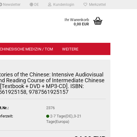
Newsletter
DE
Kundenlogin
Merkzettel
Ihr Warenkorb
0,00 EUR
CHINESISCHE MEDIZIN / TCM
WEITERE
tories of the Chinese: Intensive Audiovisual
nd Reading Course of Intermediate Chinese
I [Textbook + DVD + MP3-CD]. ISBN:
561925158, 9787561925157
t.Nr.:
2376
eferzeit
:
2-7 Tage(DE),3-21
Tage(Europa)