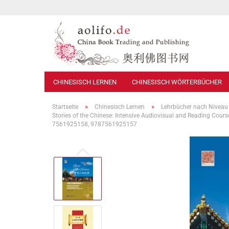
CHINESISCH LERNEN
CHINESISCH WÖRTERBÜCHER
»
»
Startseite
Chinesisch Lernen
Lehrbücher nach Niveau
Stories of the Chinese: Intensive Audiovisual and Reading Cours
7561925158, 9787561925157