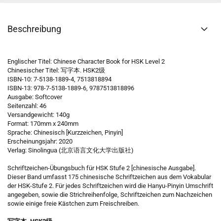
Beschreibung
Englischer Titel: Chinese Character Book for HSK Level 2
Chinesischer Titel: 写字本. HSK2级
ISBN-10: 7-5138-1889-4, 7513818894
ISBN-13: 978-7-5138-1889-6, 9787513818896
Ausgabe: Softcover
Seitenzahl: 46
Versandgewicht: 140g
Format: 170mm x 240mm
Sprache: Chinesisch [Kurzzeichen, Pinyin]
Erscheinungsjahr: 2020
Verlag: Sinolingua (北京语言文化大学出版社)
Schriftzeichen-Übungsbuch für HSK Stufe 2 [chinesische Ausgabe].
Dieser Band umfasst 175 chinesische Schriftzeichen aus dem Vokabular
der HSK-Stufe 2. Für jedes Schriftzeichen wird die Hanyu-Pinyin Umschrift
angegeben, sowie die Strichreihenfolge, Schriftzeichen zum Nachzeichen
sowie einige freie Kästchen zum Freischreiben.