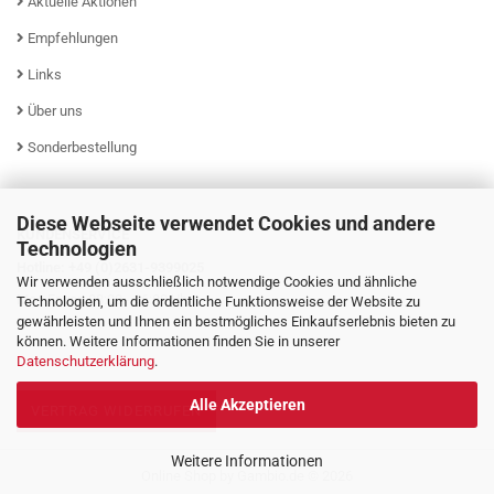
Aktuelle Aktionen
Empfehlungen
Links
Über uns
Sonderbestellung
Diese Webseite verwendet Cookies und andere
KUNDENSERVICE
Technologien
Hotline: +49 (0)2631-9399025
Wir verwenden ausschließlich notwendige Cookies und ähnliche
Mo - Fr von 08:00 - 16:00 Uhr
Technologien, um die ordentliche Funktionsweise der Website zu
gewährleisten und Ihnen ein bestmögliches Einkaufserlebnis bieten zu
können. Weitere Informationen finden Sie in unserer
Datenschutzerklärung
.
Alle Akzeptieren
VERTRAG WIDERRUFEN
Weitere Informationen
Online Shop
by Gambio.de © 2026