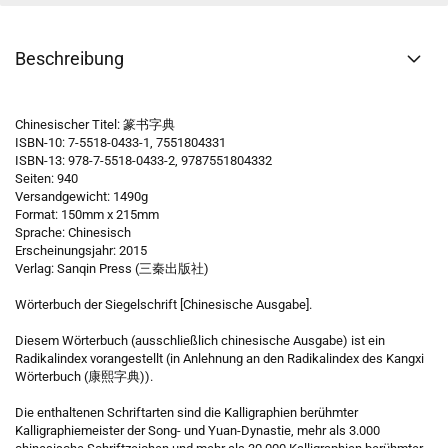
Beschreibung
Chinesischer Titel: 篆书字典
ISBN-10: 7-5518-0433-1, 7551804331
ISBN-13: 978-7-5518-0433-2, 9787551804332
Seiten: 940
Versandgewicht: 1490g
Format: 150mm x 215mm
Sprache: Chinesisch
Erscheinungsjahr: 2015
Verlag: Sanqin Press (三秦出版社)
Wörterbuch der Siegelschrift [Chinesische Ausgabe].
Diesem Wörterbuch (ausschließlich chinesische Ausgabe) ist ein
Radikalindex vorangestellt (in Anlehnung an den Radikalindex des Kangxi
Wörterbuch (康熙字典)).
Die enthaltenen Schriftarten sind die Kalligraphien berühmter
Kalligraphiemeister der Song- und Yuan-Dynastie, mehr als 3.000