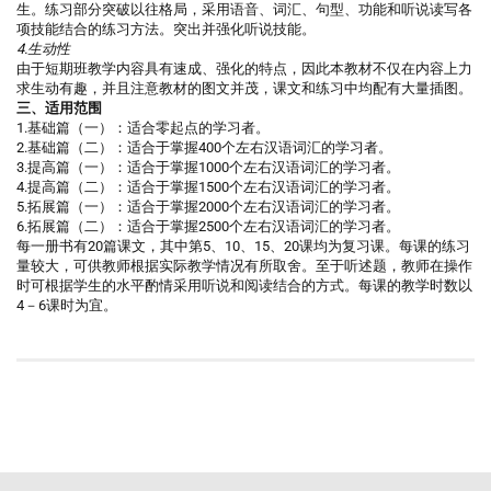
生。练习部分突破以往格局，采用语音、词汇、句型、功能和听说读写各
项技能结合的练习方法。突出并强化听说技能。
4.生动性
由于短期班教学内容具有速成、强化的特点，因此本教材不仅在内容上力
求生动有趣，并且注意教材的图文并茂，课文和练习中均配有大量插图。
三、适用范围
1.基础篇（一）：适合零起点的学习者。
2.基础篇（二）：适合于掌握400个左右汉语词汇的学习者。
3.提高篇（一）：适合于掌握1000个左右汉语词汇的学习者。
4.提高篇（二）：适合于掌握1500个左右汉语词汇的学习者。
5.拓展篇（一）：适合于掌握2000个左右汉语词汇的学习者。
6.拓展篇（二）：适合于掌握2500个左右汉语词汇的学习者。
每一册书有20篇课文，其中第5、10、15、20课均为复习课。每课的练习
量较大，可供教师根据实际教学情况有所取舍。至于听述题，教师在操作
时可根据学生的水平酌情采用听说和阅读结合的方式。每课的教学时数以
4－6课时为宜。