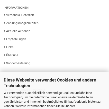
INFORMATIONEN
Versand & Lieferzeit
Zahlungsmöglichkeiten
Aktuelle Aktionen
Empfehlungen
Links
Über uns
Sonderbestellung
Diese Webseite verwendet Cookies und andere
KUNDENSERVICE
Technologien
Hotline: +49 (0)2631-9399025
Wir verwenden ausschließlich notwendige Cookies und ähnliche
Mo - Fr von 08:00 - 16:00 Uhr
Technologien, um die ordentliche Funktionsweise der Website zu
gewährleisten und Ihnen ein bestmögliches Einkaufserlebnis bieten zu
können. Weitere Informationen finden Sie in unserer