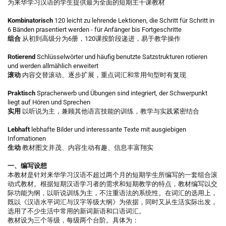
为来华学习汉语的学生提供最为全面的短期主干课教材
Kombinatorisch
120 leicht zu lehrende Lektionen, die Schritt für Schritt in
6 Bänden prasentiert werden - für Anfänger bis Fortgeschritte
组合
从初到高级分为6册，120课按阶段递进，易于教学操作
Rotierend
Schlüsselwörter und häufig benutzte Satzstrukturen rotieren
und werden allmählich erweitert
滚动
内容交替滚动、逐步扩展，重点词汇和常用句型时有复现
Praktisch
Spracherwerb und Übungen sind integriert, der Schwerpunkt
liegt auf Hören und Sprechen
实用
以听说为主，兼顾其他语言技能的训练，教学与实践紧密结合
Lebhaft
lebhafte Bilder und interessante Texte mit ausgiebigen
Infomationen
生动
教材图文并茂、内容生动有趣、信息丰富翔实
一、编写设想
本教材是针对来华学习汉语不超过两个月的短期学生所编写的一套组合滚
动式教材。根据短期汉语学习者的需求和短期教学的特点，教材编写以交
际功能为纲，以听说训练为主，不注重语法的系统性。在词汇的选用上，
既以《汉语水平词汇与汉字等级大纲》为依据，同时又从生活实际出发，
选用了不少生活中常用的新词新语和口语词汇。
教材设为三个等级，每级两个台阶。具体为：