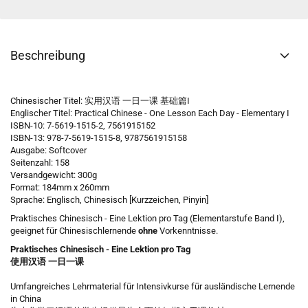
Beschreibung
Chinesischer Titel: 实用汉语 一日一课 基础篇I
Englischer Titel: Practical Chinese - One Lesson Each Day - Elementary I
ISBN-10: 7-5619-1515-2, 7561915152
ISBN-13: 978-7-5619-1515-8, 9787561915158
Ausgabe: Softcover
Seitenzahl: 158
Versandgewicht: 300g
Format: 184mm x 260mm
Sprache: Englisch, Chinesisch [Kurzzeichen, Pinyin]
Praktisches Chinesisch - Eine Lektion pro Tag (Elementarstufe Band I),
geeignet für Chinesischlernende
ohne
Vorkenntnisse.
Praktisches Chinesisch - Eine Lektion pro Tag
使用汉语 一日一课
Umfangreiches Lehrmaterial für Intensivkurse für ausländische Lernende
in China