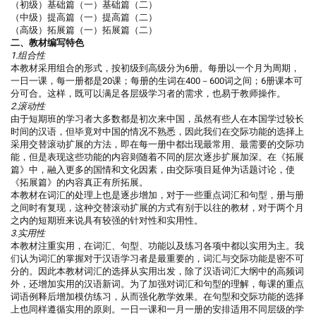
（初级）基础篇（一）基础篇（二）
（中级）提高篇（一）提高篇（二）
（高级）拓展篇（一）拓展篇（二）
二、教材编写特色
1.组合性
本教材采用组合的形式，按初级到高级分为6册。每册以一个月为周期，
一日一课，每一册都是20课；每册的生词在400－600词之间；6册课本可
分可合。这样，既可以满足各层级学习者的需求，也易于教师操作。
2.滚动性
由于短期班的学习者大多数都是初次来中国，虽然有些人在本国学过较长
时间的汉语，但毕竟对中国的情况不熟悉，因此我们在交际功能的选择上
采用交替滚动扩展的方法，即在每一册中都出现最常用、最需要的交际功
能，但是表现这些功能的内容则随着不同的层次逐步扩展加深。在《拓展
篇》中，融入更多的国情和文化因素，由交际项目延伸为话题讨论，使
《拓展篇》的内容真正有所拓展。
本教材在词汇的处理上也是逐步增加，对于一些重点词汇和句型，册与册
之间时有复现，这种交替滚动扩展的方式有别于以往的教材，对于两个月
之内的短期班来说具有较强的针对性和实用性。
3.实用性
本教材注重实用，在词汇、句型、功能以及练习各项中都以实用为主。我
们认为词汇的掌握对于汉语学习者是最重要的，词汇与交际功能是密不可
分的。因此本教材词汇的选择从实用出发，除了汉语词汇大纲中的高频词
外，还增加实用的汉语新词。为了加强对词汇和句型的理解，每课的重点
词语例释后增加模仿练习，从而强化教学效果。在句型和交际功能的选择
上也同样遵循实用的原则。一日一课和一月一册的安排适用不同层级的学