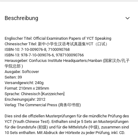
Beschreibung
Englischer Titel: Official Examination Papers of YCT Speaking
Chinesischer Titel: 新中小学生汉语考试真题集YCT（口试）
ISBN-10: 7-10-009076-8, 7100090768
ISBN-13: 978-7-10-009076-6, 9787100090766
Herausgeber: Confucius Institute Headquarters/Hanban (国家汉办/孔子
学院总部 )
Ausgabe: Softcover
Seiten: 39
Versandgewicht: 240g
Format: 210mm x 285mm
Sprache: Chinesisch [Kurzzeichen]
Erscheinungsjahr: 2012
Verlag: The Commercial Press (商务印书馆)
Dies sind die offiziellen Musterprüfungen für die mündliche Prüfung des
YCT (Youth Chinese Test). Enthalten sind je 5 Sets an Musterprüfungen
für die Grundstufe (初级) und für die Mittelstufe (中级), zusammen sind
10 Sets enthalten. Mit Abdruck der Hörtexte zu jeder Prüfung, inkl. CD.