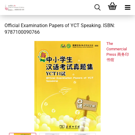
Official Examination Papers of YCT Speaking. ISBN:
9787100090766
The
Commercial
Press 商务印
书馆