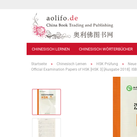
CHINESISCH LERNEN
CHINESISCH WÖRTERBÜCHER
»
»
»
Startseite
Chinesisch Lernen
HSK Prüfung
Neue 
Official Examination Papers of HSK [HSK 3] [Ausgabe 2018]. 