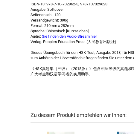
ISBN-13: 978-7-10-732962-3, 9787107329623
Ausgabe: Softcover
Seitenanzahl: 120
Versandgewicht: 390g
Format: 210mm x 282mm
Sprache: Chinesisch [Kurzzeichen]
Audio:
Sie finden den Audio-Stream hier
Verlag: People's Education Press (人民教育出版社)
Dieses Übungsbuch für den HSK-Test, Ausgabe 2018, für HSK
zum Anhören der Hörverständnisfragen finden Sie unter dem 
《HSK真题集（三级）（2018版）》包含相应等级的真题
广大考生和汉语学习者的实用助手。
Zu diesem Produkt empfehlen wir Ihnen: