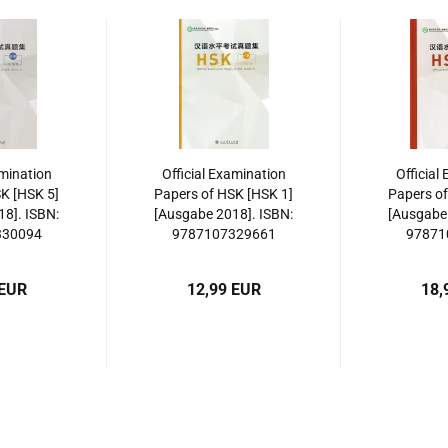
amination
Official Examination
Official
K [HSK 5]
Papers of HSK [HSK 1]
Papers of
8]. ISBN:
[Ausgabe 2018]. ISBN:
[Ausgabe 
330094
9787107329661
97871
 EUR
12,99 EUR
18,