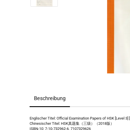
Beschreibung
Englischer Titel: Official Examination Papers of HSK [Level 3] 
Chinesischer Titel: HSK真题集（三级）（2018版）
ISBN-10: 7-10-732962-6, 7107329626