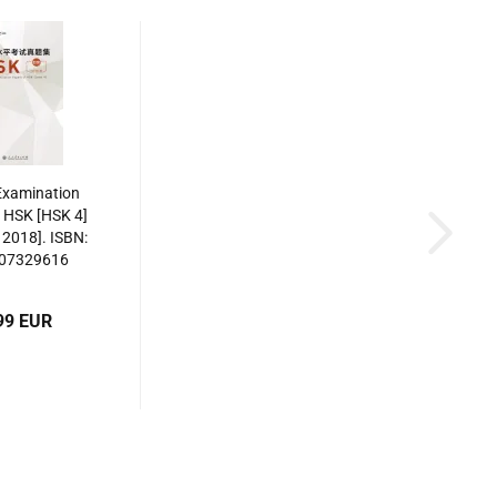
 Examination
 HSK [HSK 4]
2018]. ISBN:
07329616
99 EUR