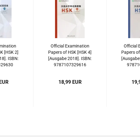
amination
Official Examination
Official
K [HSK 2]
Papers of HSK [HSK 4]
Papers of
8]. ISBN:
[Ausgabe 2018]. ISBN:
[Ausgabe 
329630
9787107329616
97871
 EUR
18,99 EUR
19,