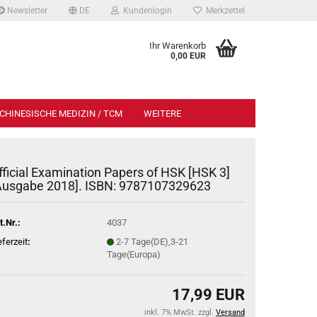
Newsletter
DE
Kundenlogin
Merkzettel
Ihr Warenkorb
0,00 EUR
CHINESISCHE MEDIZIN / TCM
WEITERE
fficial Examination Papers of HSK [HSK 3]
Ausgabe 2018]. ISBN: 9787107329623
t.Nr.:
4037
eferzeit
:
2-7 Tage(DE),3-21
Tage(Europa)
17,99 EUR
inkl. 7% MwSt. zzgl.
Versand