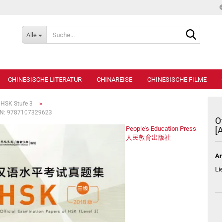
Suche...
Alle
CHINESISCHE LITERATUR
CHINAREISE
CHINESISCHE FILME
»
HSK Stufe 3
ISBN: 9787107329623
O
People's Education Press
[
人民教育出版社
Ar
Li