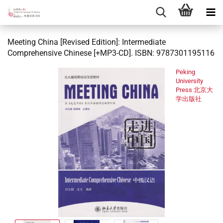
Meeting China [Revised Edition]: Intermediate
Comprehensive Chinese [+MP3-CD]. ISBN: 9787301195116
Peking
University
Press 北京大
学出版社