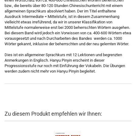
einen Wortschatz von ca. 400-600 chinesischen Wörtern beherrschen
bzw., die bereits über 80-120 Stunden Chinesischunterricht mit einem
allgemeinen Sprachkurs absolviert haben. Der im Titel enthaltene
Ausdruck Intermediate = Mittelstufe, ist in diesem Zusammenhang
vielleicht etwas irreführend, da wir in unserer Klassifikation von
Mittelstufe normalerweise erst bei 2000 beherrschten Wörtern ausgehen.
Bei diesem Band wird jedoch ein Vorwissen von ca. 400-600 Wörtern etwa
vorausgesetzt und nach Durcharbeiten des Bandes werden ca. 1000
Wörter gekannt, inklusive der beherrschten und der neu gelernten Wörter.
Dies ist ein allgemeiner Sprachkurs mit 12 Lektionen und begrenzten
Anmerkungen in Englisch. Hanyu Pinyin erscheint in dieser
Progressionsstufe nur noch mit Einführung der Vokabeln. Die Übungen
werden zudem nicht mehr von Hanyu Pinyin begleitet.
Zu diesem Produkt empfehlen wir Ihnen: