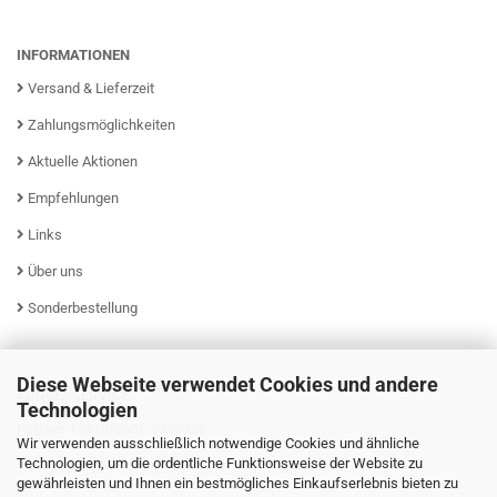
INFORMATIONEN
Versand & Lieferzeit
Zahlungsmöglichkeiten
Aktuelle Aktionen
Empfehlungen
Links
Über uns
Sonderbestellung
Diese Webseite verwendet Cookies und andere
KUNDENSERVICE
Technologien
Hotline: +49 (0)2631-9399025
Wir verwenden ausschließlich notwendige Cookies und ähnliche
Mo - Fr von 08:00 - 16:00 Uhr
Technologien, um die ordentliche Funktionsweise der Website zu
gewährleisten und Ihnen ein bestmögliches Einkaufserlebnis bieten zu