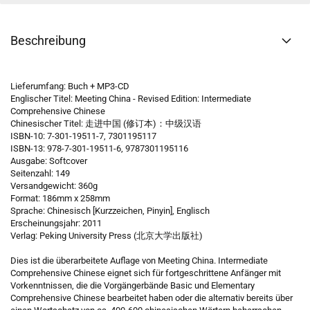
Beschreibung
Lieferumfang: Buch + MP3-CD
Englischer Titel: Meeting China - Revised Edition: Intermediate
Comprehensive Chinese
Chinesischer Titel: 走进中国 (修订本)：中级汉语
ISBN-10: 7-301-19511-7, 7301195117
ISBN-13: 978-7-301-19511-6, 9787301195116
Ausgabe: Softcover
Seitenzahl: 149
Versandgewicht: 360g
Format: 186mm x 258mm
Sprache: Chinesisch [Kurzzeichen, Pinyin], Englisch
Erscheinungsjahr: 2011
Verlag: Peking University Press (北京大学出版社)
Dies ist die überarbeitete Auflage von Meeting China. Intermediate
Comprehensive Chinese eignet sich für fortgeschrittene Anfänger mit
Vorkenntnissen, die die Vorgängerbände Basic und Elementary
Comprehensive Chinese bearbeitet haben oder die alternativ bereits über