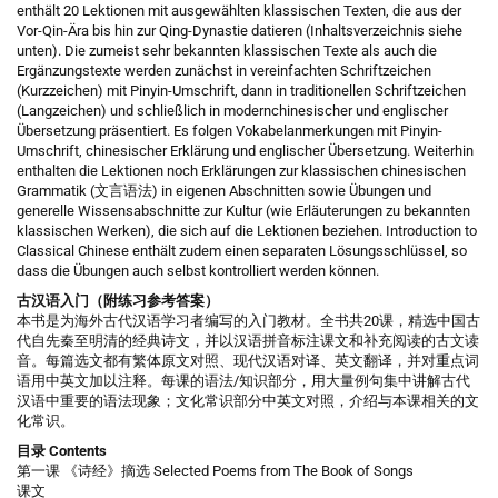
enthält 20 Lektionen mit ausgewählten klassischen Texten, die aus der
Vor-Qin-Ära bis hin zur Qing-Dynastie datieren (Inhaltsverzeichnis siehe
unten). Die zumeist sehr bekannten klassischen Texte als auch die
Ergänzungstexte werden zunächst in vereinfachten Schriftzeichen
(Kurzzeichen) mit Pinyin-Umschrift, dann in traditionellen Schriftzeichen
(Langzeichen) und schließlich in modernchinesischer und englischer
Übersetzung präsentiert. Es folgen Vokabelanmerkungen mit Pinyin-
Umschrift, chinesischer Erklärung und englischer Übersetzung. Weiterhin
enthalten die Lektionen noch Erklärungen zur klassischen chinesischen
Grammatik (文言语法) in eigenen Abschnitten sowie Übungen und
generelle Wissensabschnitte zur Kultur (wie Erläuterungen zu bekannten
klassischen Werken), die sich auf die Lektionen beziehen. Introduction to
Classical Chinese enthält zudem einen separaten Lösungsschlüssel, so
dass die Übungen auch selbst kontrolliert werden können.
古汉语入门（附练习参考答案）
本书是为海外古代汉语学习者编写的入门教材。全书共20课，精选中国古
代自先秦至明清的经典诗文，并以汉语拼音标注课文和补充阅读的古文读
音。每篇选文都有繁体原文对照、现代汉语对译、英文翻译，并对重点词
语用中英文加以注释。每课的语法/知识部分，用大量例句集中讲解古代
汉语中重要的语法现象；文化常识部分中英文对照，介绍与本课相关的文
化常识。
目录 Contents
第一课 《诗经》摘选 Selected Poems from The Book of Songs
课文