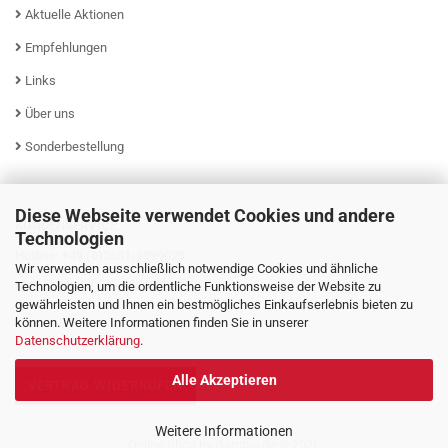
Aktuelle Aktionen
Empfehlungen
Links
Über uns
Sonderbestellung
Diese Webseite verwendet Cookies und andere
KUNDENSERVICE
Technologien
Hotline: +49 (0)2631-9399025
Wir verwenden ausschließlich notwendige Cookies und ähnliche
Mo - Fr von 08:00 - 16:00 Uhr
Technologien, um die ordentliche Funktionsweise der Website zu
gewährleisten und Ihnen ein bestmögliches Einkaufserlebnis bieten zu
können. Weitere Informationen finden Sie in unserer
Datenschutzerklärung
.
Alle Akzeptieren
VERTRAG WIDERRUFEN
Weitere Informationen
Online Shop
by Gambio.de © 2026