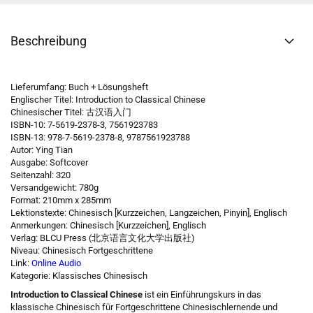
Beschreibung
Lieferumfang: Buch + Lösungsheft
Englischer Titel: Introduction to Classical Chinese
Chinesischer Titel: 古汉语入门
ISBN-10: 7-5619-2378-3, 7561923783
ISBN-13: 978-7-5619-2378-8, 9787561923788
Autor: Ying Tian
Ausgabe: Softcover
Seitenzahl: 320
Versandgewicht: 780g
Format: 210mm x 285mm
Lektionstexte: Chinesisch [Kurzzeichen, Langzeichen, Pinyin], Englisch
Anmerkungen: Chinesisch [Kurzzeichen], Englisch
Verlag: BLCU Press (北京语言文化大学出版社)
Niveau:
Chinesisch Fortgeschrittene
Link:
Online Audio
Kategorie:
Klassisches Chinesisch
Introduction to Classical Chinese
ist ein Einführungskurs in das
klassische Chinesisch für Fortgeschrittene Chinesischlernende und