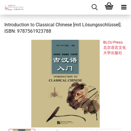
Introduction to Classical Chinese [mit Lösungsschlüssel].
ISBN: 9787561923788
BLCU Press
北京语言文化
大学出版社