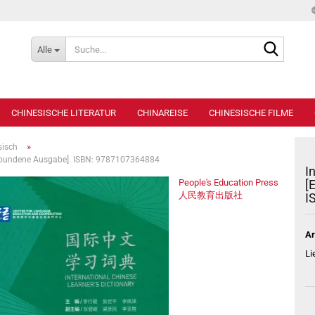
Suche...
Alle
CHINESISCHE LITERATUR
CHINAREISE
CHINESISCHE FILME
»
sisch
- gebundene Ausgabe]. ISBN: 9787107364884
I
People's Education Press
[
人民教育出版社
I
Ar
Li