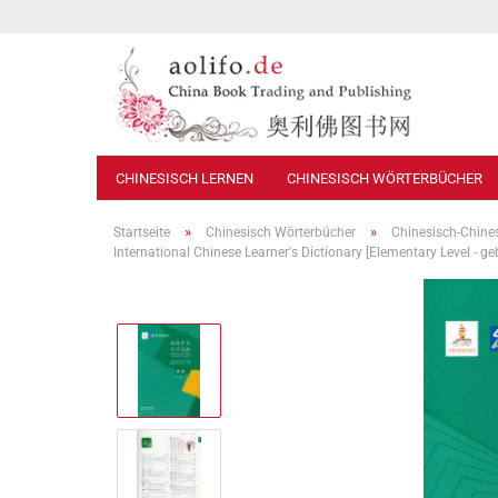
CHINESISCH LERNEN
CHINESISCH WÖRTERBÜCHER
»
»
Startseite
Chinesisch Wörterbücher
Chinesisch-Chine
International Chinese Learner's Dictionary [Elementary Level 