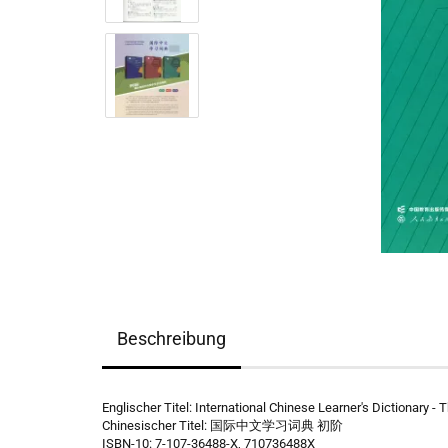
Beschreibung
Englischer Titel: International Chinese Learner's Dictionary -
Chinesischer Titel: 国际中文学习词典 初阶
ISBN-10: 7-107-36488-X, 710736488X