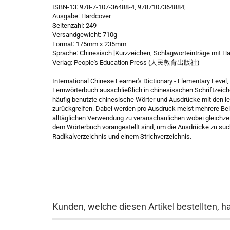
ISBN-13: 978-7-107-36488-4, 9787107364884;
Ausgabe: Hardcover
Seitenzahl: 249
Versandgewicht: 710g
Format: 175mm x 235mm
Sprache: Chinesisch [Kurzzeichen, Schlagworteinträge mit Ha
Verlag: People's Education Press (人民教育出版社)
International Chinese Learner's Dictionary - Elementary Leve
Lernwörterbuch ausschließlich in chinesisschen Schriftzeiche
häufig benutzte chinesische Wörter und Ausdrücke mit den le
zurückgreifen. Dabei werden pro Ausdruck meist mehrere Beis
alltäglichen Verwendung zu veranschaulichen wobei gleichzeit
dem Wörterbuch vorangestellt sind, um die Ausdrücke zu suc
Radikalverzeichnis und einem Strichverzeichnis.
Kunden, welche diesen Artikel bestellten, h