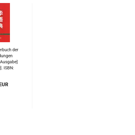
rbuch der
dungen
 Ausgabe]
]. ISBN:
103237
 EUR