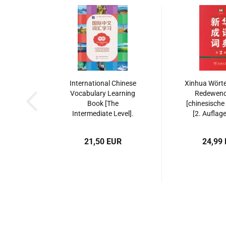
International Chinese
Xinhua Wörte
Vocabulary Learning
Redewen
Book [The
[chinesische
Intermediate Level].
[2. Auflage
ISBN: 9787107380686
9787100
21,50 EUR
24,99