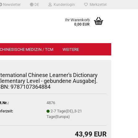
Newsletter
DE
Kundenlogin
Merkzettel
Ihr Warenkorb
0,00 EUR
CHINESISCHE MEDIZIN / TCM
WEITERE
nternational Chinese Learner's Dictionary
Elementary Level - gebundene Ausgabe].
SBN: 9787107364884
t.Nr.:
4876
eferzeit
:
2-7 Tage(DE),3-21
Tage(Europa)
43,99 EUR