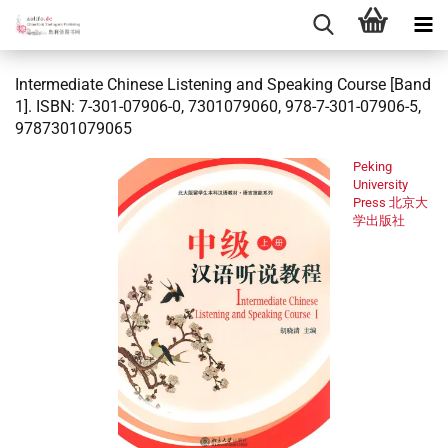
Intermediate Chinese Listening and Speaking Course [Band
1]. ISBN: 7-301-07906-0, 7301079060, 978-7-301-07906-5,
9787301079065
Peking
University
Press 北京大
学出版社