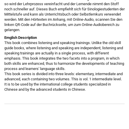
so wird der Lehrprozess vereinfacht und der Lernende nimmt den Stoff
noch schneller auf. Dieses Buch empfiehlt sich für Sinologiestudenten der
Mittelstufe und kann als Unterrichtsbuch oder Selbstlernkurs verwendet
werden. Mit den Hörtexten im Anhang, mit Online-Audio, scannen Sie den
linken QR-Code auf der Buchrückseite, um zum Online-Audiobereich zu
gelangen.
Emglish Description
This book combines listening and speaking trainings. Unlike the old skill
guide books, where listening and speaking are independent, listening and
speaking trainings are actually in a single process, with different
emphasis. This book integrates the two facets into a program, in which
both skills are enhanced, thus to harmonize the developments of teaching
process and learners' language skills.
This book series is divided into three levels: elementary, intermediate and
advanced, each containing two volumes. This is vol. 1 intermediate level.
It is to be used by the international college students specialized in
Chinese and by the advanced students in Chinese.