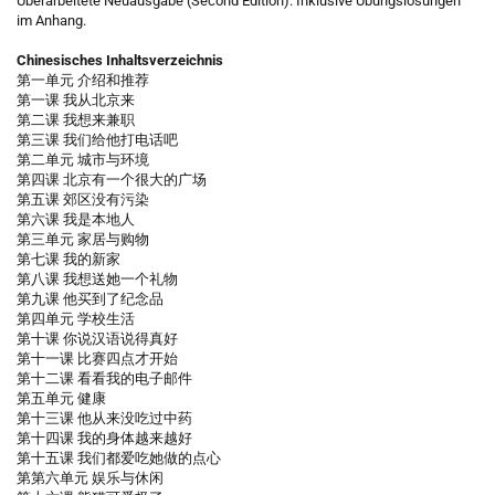
Überarbeitete Neuausgabe (Second Edition). Inklusive Übungslösungen
im Anhang.
Chinesisches Inhaltsverzeichnis
第一单元 介绍和推荐
第一课 我从北京来
第二课 我想来兼职
第三课 我们给他打电话吧
第二单元 城市与环境
第四课 北京有一个很大的广场
第五课 郊区没有污染
第六课 我是本地人
第三单元 家居与购物
第七课 我的新家
第八课 我想送她一个礼物
第九课 他买到了纪念品
第四单元 学校生活
第十课 你说汉语说得真好
第十一课 比赛四点才开始
第十二课 看看我的电子邮件
第五单元 健康
第十三课 他从来没吃过中药
第十四课 我的身体越来越好
第十五课 我们都爱吃她做的点心
第第六单元 娱乐与休闲