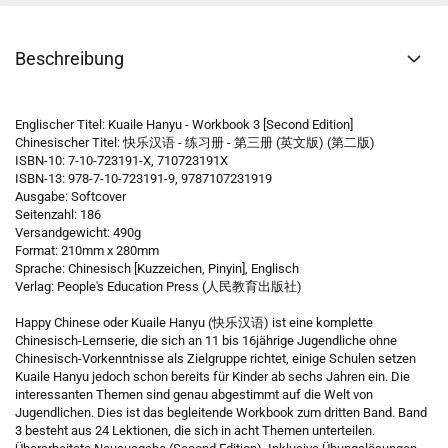
Beschreibung
Englischer Titel: Kuaile Hanyu - Workbook 3 [Second Edition]
Chinesischer Titel: 快乐汉语 - 练习册 - 第三册 (英文版) (第二版)
ISBN-10: 7-10-723191-X, 710723191X
ISBN-13: 978-7-10-723191-9, 9787107231919
Ausgabe: Softcover
Seitenzahl: 186
Versandgewicht: 490g
Format: 210mm x 280mm
Sprache: Chinesisch [Kuzzeichen, Pinyin], Englisch
Verlag: People's Education Press (人民教育出版社)
Happy Chinese oder Kuaile Hanyu (快乐汉语) ist eine komplette
Chinesisch-Lernserie, die sich an 11 bis 16jährige Jugendliche ohne
Chinesisch-Vorkenntnisse als Zielgruppe richtet, einige Schulen setzen
Kuaile Hanyu jedoch schon bereits für Kinder ab sechs Jahren ein. Die
interessanten Themen sind genau abgestimmt auf die Welt von
Jugendlichen. Dies ist das begleitende Workbook zum dritten Band. Band
3 besteht aus 24 Lektionen, die sich in acht Themen unterteilen.