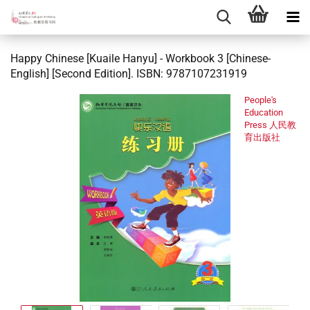
Happy Chinese [Kuaile Hanyu] - Workbook 3 [Chinese-
English] [Second Edition]. ISBN: 9787107231919
People's
Education
Press 人民教
育出版社