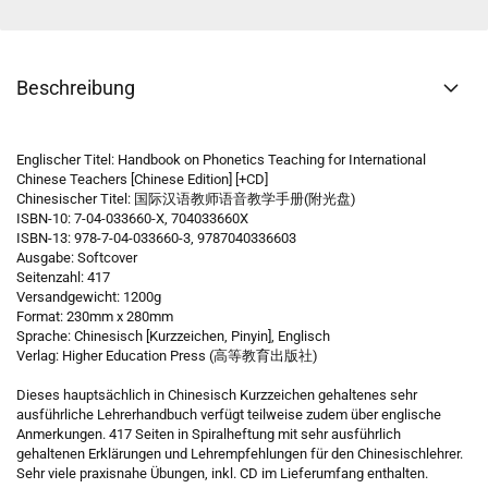
Beschreibung
Englischer Titel: Handbook on Phonetics Teaching for International
Chinese Teachers [Chinese Edition] [+CD]
Chinesischer Titel: 国际汉语教师语音教学手册(附光盘)
ISBN-10: 7-04-033660-X, 704033660X
ISBN-13: 978-7-04-033660-3, 9787040336603
Ausgabe: Softcover
Seitenzahl: 417
Versandgewicht: 1200g
Format: 230mm x 280mm
Sprache: Chinesisch [Kurzzeichen, Pinyin], Englisch
Verlag: Higher Education Press (高等教育出版社)
Dieses hauptsächlich in Chinesisch Kurzzeichen gehaltenes sehr
ausführliche Lehrerhandbuch verfügt teilweise zudem über englische
Anmerkungen. 417 Seiten in Spiralheftung mit sehr ausführlich
gehaltenen Erklärungen und Lehrempfehlungen für den Chinesischlehrer.
Sehr viele praxisnahe Übungen, inkl. CD im Lieferumfang enthalten.