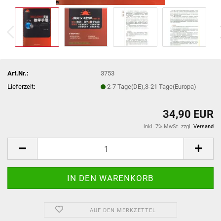
Art.Nr.:
3753
Lieferzeit
:
2-7 Tage(DE),3-21 Tage(Europa)
34,90 EUR
inkl. 7% MwSt. zzgl.
Versand
AUF DEN MERKZETTEL