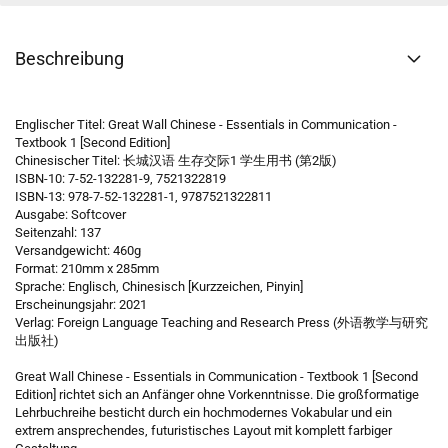
Beschreibung
Englischer Titel: Great Wall Chinese - Essentials in Communication -
Textbook 1 [Second Edition]
Chinesischer Titel: 长城汉语 生存交际1 学生用书 (第2版)
ISBN-10: 7-52-132281-9, 7521322819
ISBN-13: 978-7-52-132281-1, 9787521322811
Ausgabe: Softcover
Seitenzahl: 137
Versandgewicht: 460g
Format: 210mm x 285mm
Sprache: Englisch, Chinesisch [Kurzzeichen, Pinyin]
Erscheinungsjahr: 2021
Verlag: Foreign Language Teaching and Research Press (外语教学与研究
出版社)
Great Wall Chinese - Essentials in Communication - Textbook 1 [Second
Edition] richtet sich an Anfänger ohne Vorkenntnisse. Die großformatige
Lehrbuchreihe besticht durch ein
hochmodernes Vokabular und ein
extrem ansprechendes, futuristisches Layout mit komplett farbiger