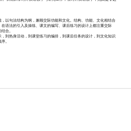
础，以句法结构为纲，兼顾交际功能和文化。结构、功能、文化相结合
，在语法的引入及操练、课文的编写、课后练习的设计上都注重交际
的结合。
示，到热身活动，到课堂练习的编排，到课后任务的设计，到文化知识
顺序。