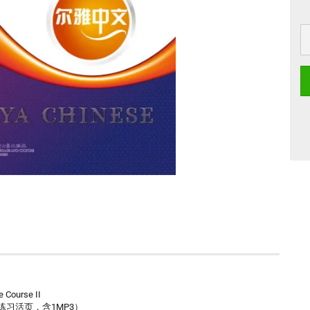
e Course II
（附练习活页，含1MP3）