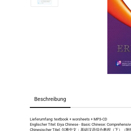
Beschreibung
Lieferumfang: textbook + worsheets + MP3-CD
Englischer Titel: Erya Chinese - Basic Chinese: Comprehensiv
Chinesischer Titel: 尔雅中文：基础汉语综合教程（下）