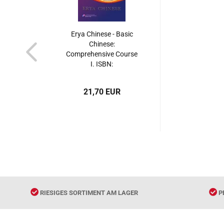
Erya Chinese - Basic
Chinese:
Comprehensive Course
I. ISBN:
9787561936177
21,70 EUR
RIESIGES SORTIMENT AM LAGER
P