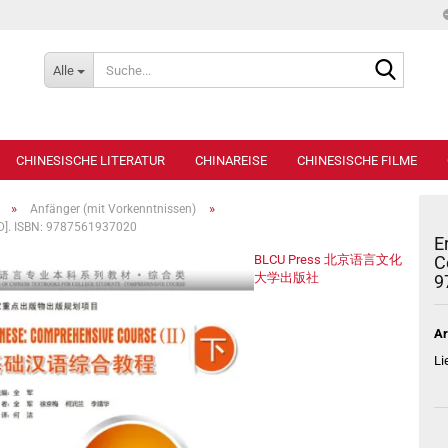
Suche...
Alle
CHINESISCHE LITERATUR
CHINAREISE
CHINESISCHE FILME
»
»
Anfänger (mit Vorkenntnissen)
CD]. ISBN: 9787561937020
E
BLCU Press 北京语言文化
C
大学出版社
9
Ar
Li