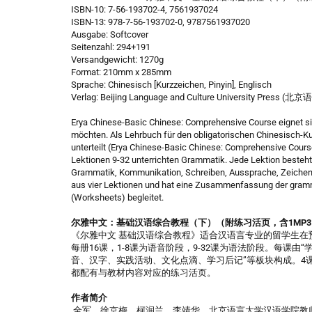
ISBN-10: 7-56-193702-4, 7561937024
ISBN-13: 978-7-56-193702-0, 9787561937020
Ausgabe: Softcover
Seitenzahl: 294+191
Versandgewicht: 1270g
Format: 210mm x 285mm
Sprache: Chinesisch [Kurzzeichen, Pinyin], Englisch
Verlag: Beijing Language and Culture University Pr
Erya Chinese-Basic Chinese: Comprehensive Course eignet si
möchten. Als Lehrbuch für den obligatorischen Chinesisch-Kur
unterteilt (Erya Chinese-Basic Chinese: Comprehensive Course
Lektionen 9-32 unterrichten Grammatik. Jede Lektion besteht
Grammatik, Kommunikation, Schreiben, Aussprache, Zeichen, 
aus vier Lektionen und hat eine Zusammenfassung der gramm
(Worksheets) begleitet.
尔雅中文：基础汉语综合教程（下）（附练习活页，含1MP3
《尔雅中文 基础汉语综合教程》适合汉语言专业的留学生在
每册16课，1-8课为语音阶段，9-32课为语法阶段。每课
音、汉字、实践活动、文化点滴、学习后记”等板块构成。4
都配有与教材内容对应的练习活页。
作者简介
全军、徐京梅、柯润兰、李靖华，北京语言大学汉语学院教