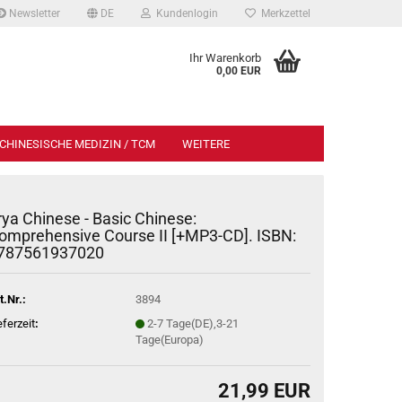
Newsletter
DE
Kundenlogin
Merkzettel
Ihr Warenkorb
0,00 EUR
CHINESISCHE MEDIZIN / TCM
WEITERE
rya Chinese - Basic Chinese:
omprehensive Course II [+MP3-CD]. ISBN:
787561937020
t.Nr.:
3894
eferzeit
:
2-7 Tage(DE),3-21
Tage(Europa)
21,99 EUR