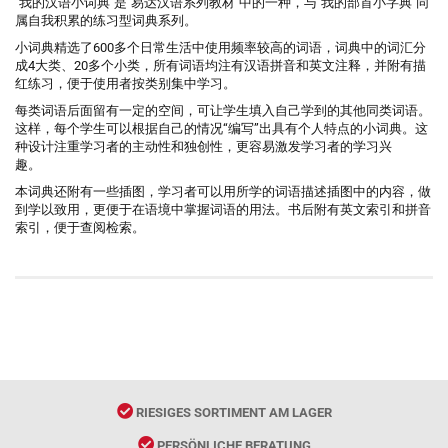
"我的汉语小词典"是"易达汉语系列教材"中的一种，与"我的部首小字典"同
属自我积累的练习型词典系列。
小词典精选了600多个日常生活中使用频率较高的词语，词典中的词汇分
成4大类、20多个小类，所有词语均注有汉语拼音和英文注释，并附有描
红练习，便于使用者按类别集中学习。
每类词语后面留有一定的空间，可让学生填入自己学到的其他同类词语。
这样，每个学生可以根据自己的情况“编写”出具有个人特点的小词典。这
种设计注重学习者的主动性和独创性，更容易激发学习者的学习兴
趣。
本词典还附有一些插图，学习者可以用所学的词语描述插图中的内容，做
到学以致用，更便于在语境中掌握词语的用法。书后附有英文索引和拼音
索引，便于查阅检索。
RIESIGES SORTIMENT AM LAGER
PERSÖNLICHE BERATUNG