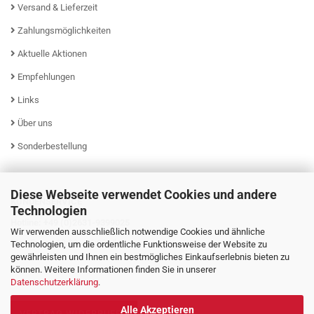
Versand & Lieferzeit
Zahlungsmöglichkeiten
Aktuelle Aktionen
Empfehlungen
Links
Über uns
Sonderbestellung
Diese Webseite verwendet Cookies und andere
KUNDENSERVICE
Technologien
Hotline: +49 (0)2631-9399025
Wir verwenden ausschließlich notwendige Cookies und ähnliche
Mo - Fr von 08:00 - 16:00 Uhr
Technologien, um die ordentliche Funktionsweise der Website zu
gewährleisten und Ihnen ein bestmögliches Einkaufserlebnis bieten zu
können. Weitere Informationen finden Sie in unserer
Datenschutzerklärung
.
Alle Akzeptieren
VERTRAG WIDERRUFEN