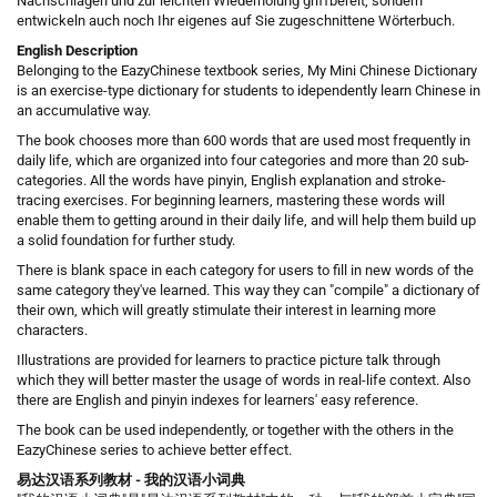
Nachschlagen und zur leichten Wiederholung griffbereit, sondern
entwickeln auch noch Ihr eigenes auf Sie zugeschnittene Wörterbuch.
English Description
Belonging to the EazyChinese textbook series, My Mini Chinese Dictionary
is an exercise-type dictionary for students to idependently learn Chinese in
an accumulative way.
The book chooses more than 600 words that are used most frequently in
daily life, which are organized into four categories and more than 20 sub-
categories. All the words have pinyin, English explanation and stroke-
tracing exercises. For beginning learners, mastering these words will
enable them to getting around in their daily life, and will help them build up
a solid foundation for further study.
There is blank space in each category for users to fill in new words of the
same category they've learned. This way they can "compile" a dictionary of
their own, which will greatly stimulate their interest in learning more
characters.
Illustrations are provided for learners to practice picture talk through
which they will better master the usage of words in real-life context. Also
there are English and pinyin indexes for learners' easy reference.
The book can be used independently, or together with the others in the
EazyChinese series to achieve better effect.
易达汉语系列教材 - 我的汉语小词典