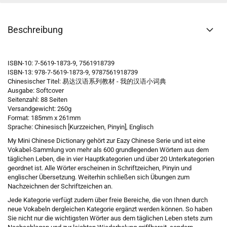
Beschreibung
ISBN-10: 7-5619-1873-9, 7561918739
ISBN-13: 978-7-5619-1873-9, 9787561918739
Chinesischer Titel: 易达汉语系列教材 - 我的汉语小词典
Ausgabe: Softcover
Seitenzahl: 88 Seiten
Versandgewicht: 260g
Format: 185mm x 261mm
Sprache: Chinesisch [Kurzzeichen, Pinyin], Englisch
My Mini Chinese Dictionary gehört zur Eazy Chinese Serie und ist eine
Vokabel-Sammlung von mehr als 600 grundlegenden Wörtern aus dem
täglichen Leben, die in vier Hauptkategorien und über 20 Unterkategorien
geordnet ist. Alle Wörter erscheinen in Schriftzeichen, Pinyin und
englischer Übersetzung. Weiterhin schließen sich Übungen zum
Nachzeichnen der Schriftzeichen an.
Jede Kategorie verfügt zudem über freie Bereiche, die von Ihnen durch
neue Vokabeln dergleichen Kategorie ergänzt werden können. So haben
Sie nicht nur die wichtigsten Wörter aus dem täglichen Leben stets zum