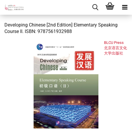
Developing Chinese [2nd Edition] Elementary Speaking
Course II. ISBN: 9787561932988
BLCU Press
北京语言文化
大学出版社