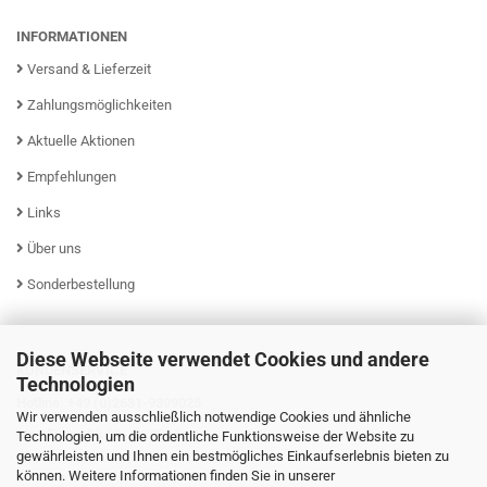
INFORMATIONEN
Versand & Lieferzeit
Zahlungsmöglichkeiten
Aktuelle Aktionen
Empfehlungen
Links
Über uns
Sonderbestellung
Diese Webseite verwendet Cookies und andere
KUNDENSERVICE
Technologien
Hotline: +49 (0)2631-9399025
Wir verwenden ausschließlich notwendige Cookies und ähnliche
Mo - Fr von 08:00 - 16:00 Uhr
Technologien, um die ordentliche Funktionsweise der Website zu
gewährleisten und Ihnen ein bestmögliches Einkaufserlebnis bieten zu
können. Weitere Informationen finden Sie in unserer