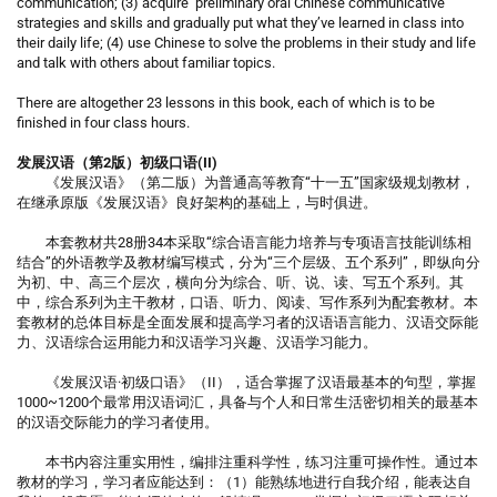
communication; (3) acquire preliminary oral Chinese communicative
strategies and skills and gradually put what they’ve learned in class into
their daily life; (4) use Chinese to solve the problems in their study and life
and talk with others about familiar topics.
There are altogether 23 lessons in this book, each of which is to be
finished in four class hours.
发展汉语（第2版）初级口语(II)
《发展汉语》（第二版）为普通高等教育“十一五”国家级规划教材，
在继承原版《发展汉语》良好架构的基础上，与时俱进。
本套教材共28册34本采取“综合语言能力培养与专项语言技能训练相
结合”的外语教学及教材编写模式，分为“三个层级、五个系列”，即纵向分
为初、中、高三个层次，横向分为综合、听、说、读、写五个系列。其
中，综合系列为主干教材，口语、听力、阅读、写作系列为配套教材。本
套教材的总体目标是全面发展和提高学习者的汉语语言能力、汉语交际能
力、汉语综合运用能力和汉语学习兴趣、汉语学习能力。
《发展汉语·初级口语》（II），适合掌握了汉语最基本的句型，掌握
1000~1200个最常用汉语词汇，具备与个人和日常生活密切相关的最基本
的汉语交际能力的学习者使用。
本书内容注重实用性，编排注重科学性，练习注重可操作性。通过本
教材的学习，学习者应能达到：（1）能熟练地进行自我介绍，能表达自