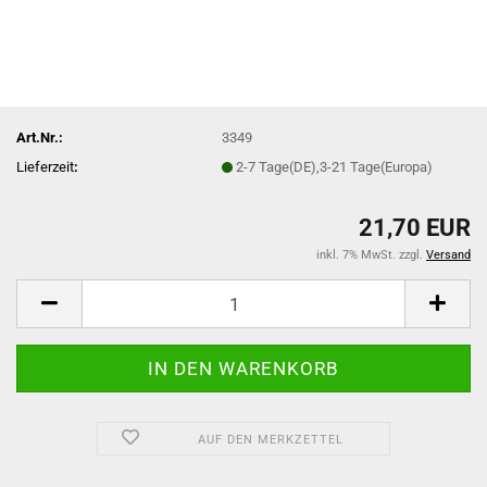
Art.Nr.:
3349
Lieferzeit
:
2-7 Tage(DE),3-21 Tage(Europa)
21,70 EUR
inkl. 7% MwSt. zzgl.
Versand
AUF DEN MERKZETTEL