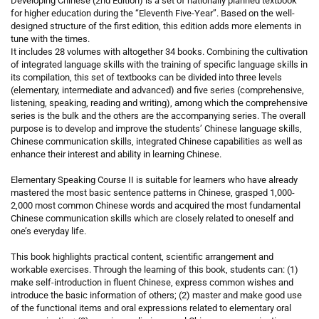
Developing Chinese (2nd Edition) is a set of nationally planned textbook
for higher education during the “Eleventh Five-Year”. Based on the well-
designed structure of the first edition, this edition adds more elements in
tune with the times.
It includes 28 volumes with altogether 34 books. Combining the cultivation
of integrated language skills with the training of specific language skills in
its compilation, this set of textbooks can be divided into three levels
(elementary, intermediate and advanced) and five series (comprehensive,
listening, speaking, reading and writing), among which the comprehensive
series is the bulk and the others are the accompanying series. The overall
purpose is to develop and improve the students’ Chinese language skills,
Chinese communication skills, integrated Chinese capabilities as well as
enhance their interest and ability in learning Chinese.
Elementary Speaking Course II is suitable for learners who have already
mastered the most basic sentence patterns in Chinese, grasped 1,000-
2,000 most common Chinese words and acquired the most fundamental
Chinese communication skills which are closely related to oneself and
one’s everyday life.
This book highlights practical content, scientific arrangement and
workable exercises. Through the learning of this book, students can: (1)
make self-introduction in fluent Chinese, express common wishes and
introduce the basic information of others; (2) master and make good use
of the functional items and oral expressions related to elementary oral