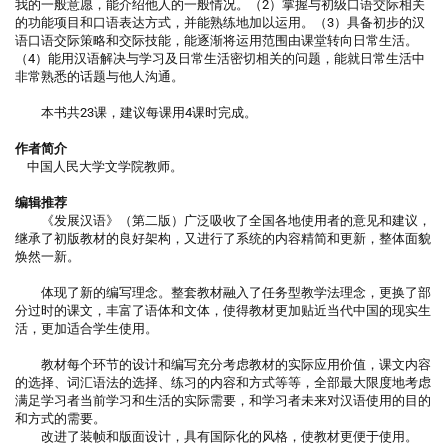
我的一般意愿，能介绍他人的一般情况。（2）掌握与初级口语交际相关
的功能项目和口语表达方式，并能熟练地加以运用。（3）具备初步的汉
语口语交际策略和交际技能，能逐渐将运用范围由课堂转向日常生活。
（4）能用汉语解决与学习及日常生活密切相关的问题，能就日常生活中
非常熟悉的话题与他人沟通。
本书共23课，建议每课用4课时完成。
作者简介
中国人民大学文学院教师。
编辑推荐
《发展汉语》（第二版）广泛吸收了全国各地使用者的意见和建议，
继承了初版教材的良好架构，又进行了系统的内容精简和更新，整体面貌
焕然一新。
体现了新的编写理念。整套教材融入了任务型教学法理念，更换了部
分过时的课文，丰富了语体和文体，使得教材更加贴近当代中国的现实生
活，更加适合学生使用。
教材每个环节的设计和编写充分考虑教材的实际应用价值，课文内容
的选择、词汇语法的选择、练习的内容和方式等等，全部最大限度地考虑
满足学习者当前学习和生活的实际需要，和学习者未来对汉语使用的目的
和方式的需要。
改进了装帧和版面设计，具有国际化的风格，使教材更便于使用。