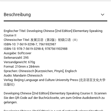
Beschreibung
Englischer Titel: Developing Chinese [2nd Edition] Elementary Speaking
Course II
Chinesischer Titel: 发展汉语（第2版）初级口语（II）
ISBN-10: 7-5619-3298-7, 7561932987
ISBN-13: 978-7-5619-3298-8, 9787561932988
Ausgabe: Softcover
Seitenanzahl: 295
Versandgewicht: 670g
Format: 210mm x 284mm
Sprachen: Chinesisch [Kurzzeichen, Pinyin], Englisch
Audio: Mandarin Chinesisch
Verlag: Beijing Language and Culture University Press (北京语言文化大学
出版社)
Developing Chinese [2nd Edition] Elementary Speaking Course II. Scannen
Sie den QR-Code auf der Buchrückseite, um zum Online-Audiobereich zu
gelangen.