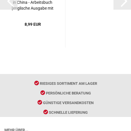
in China - Arbeitsbuch
[englische Ausgabe mit
MP3-CD]. ISBN:
7040205459,
8,99 EUR
9787040205459
RIESIGES SORTIMENT AM LAGER
PERSÖNLICHE BERATUNG
GÜNSTIGE VERSANDKOSTEN
SCHNELLE LIEFERUNG
MEHR ÜBER...