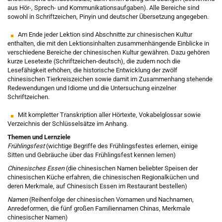
aus Hör-, Sprech- und Kommunikationsaufgaben). Alle Bereiche sind
sowohl in Schriftzeichen, Pinyin und deutscher Übersetzung angegeben.
Am Ende jeder Lektion sind Abschnitte zur chinesischen Kultur
enthalten, die mit den Lektionsinhalten zusammenhängende Einblicke in
verschiedene Bereiche der chinesischen Kultur gewähren. Dazu gehören
kurze Lesetexte (Schriftzeichen-deutsch), die zudem noch die
Lesefähigkeit erhöhen, die historische Entwicklung der zwölf
chinesischen Tierkreiszeichen sowie damit im Zusammenhang stehende
Redewendungen und Idiome und die Untersuchung einzelner
Schriftzeichen.
Mit kompletter Transkription aller Hörtexte, Vokabelglossar sowie
Verzeichnis der Schlüsselsätze im Anhang.
Themen und Lernziele
Frühlingsfest
(wichtige Begriffe des Frühlingsfestes erlernen, einige
Sitten und Gebräuche über das Frühlingsfest kennen lernen)
Chinesisches Essen
(die chinesischen Namen beliebter Speisen der
chinesischen Küche erfahren, die chinesischen Regionalküchen und
deren Merkmale, auf Chinesisch Essen im Restaurant bestellen)
Namen
(Reihenfolge der chinesischen Vornamen und Nachnamen,
Anredeformen, die fünf großen Familiennamen Chinas, Merkmale
chinesischer Namen)