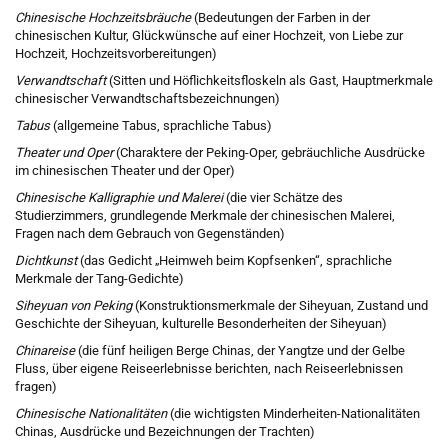
Chinesische Hochzeitsbräuche
(Bedeutungen der Farben in der
chinesischen Kultur, Glückwünsche auf einer Hochzeit, von Liebe zur
Hochzeit, Hochzeitsvorbereitungen)
Verwandtschaft
(Sitten und Höflichkeitsfloskeln als Gast, Hauptmerkmale
chinesischer Verwandtschaftsbezeichnungen)
Tabus
(allgemeine Tabus, sprachliche Tabus)
Theater und Oper
(Charaktere der Peking-Oper, gebräuchliche Ausdrücke
im chinesischen Theater und der Oper)
Chinesische Kalligraphie und Malerei
(die vier Schätze des
Studierzimmers, grundlegende Merkmale der chinesischen Malerei,
Fragen nach dem Gebrauch von Gegenständen)
Dichtkunst
(das Gedicht „Heimweh beim Kopfsenken“, sprachliche
Merkmale der Tang-Gedichte)
Siheyuan von Peking
(Konstruktionsmerkmale der Siheyuan, Zustand und
Geschichte der Siheyuan, kulturelle Besonderheiten der Siheyuan)
Chinareise
(die fünf heiligen Berge Chinas, der Yangtze und der Gelbe
Fluss, über eigene Reiseerlebnisse berichten, nach Reiseerlebnissen
fragen)
Chinesische Nationalitäten
(die wichtigsten Minderheiten-Nationalitäten
Chinas, Ausdrücke und Bezeichnungen der Trachten)