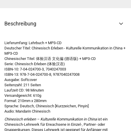
Beschreibung
Lieferumfang: Lehrbuch + MP3-CD
Deutscher Titel: Chinesisch Erleben - Kulturelle Kommunikation in China +
MP3-CD
Chinesischer Titel: 体验汉语 文化偏 (德语版) + MP3-CD
Serie:
Chinesisch Erleben (体验汉语)
ISBN-10: 7-04-024700-3, 7040247003
ISBN-13: 978-7-04-024700-8, 9787040247008
Ausgabe: Softcover
Seitenzahl: 211 Seiten
Laufzeit CD: 98 Minuten
Versandgewicht: 610g
Format: 210mm x 280mm
Sprache: Deutsch, Chinesisch [Kurzzeichen, Pinyin]
Audio: Mandarin Chinesisch
Chinesisch erleben – Kulturelle Kommunikation in China
ist ein
Chinesisch-Lehrwerk für Erwachsene in Einzel-, Partner- oder
Gruppenkursen. Dieses Lehrwerk ist geeignet für Anfänger mit