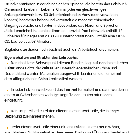
Grundkenntnissen in der chinesischen Sprache, die bereits das Lehrbuch
Chinesisch Erleben – Leben in China
(oder ein gleichwertiges
Anfängerlehrwerk bzw. 50 Unterrichtsstunden Vorwissen vorweisen
können) bearbeitet haben und vermittelt die moderne chinesische
Umgangssprache und fördert insbesondere das Hören und Sprechen.
Jede Lerneinheit hat ein bestimmtes Lernziel. Das Lehrwerk enthält 12
Einheiten für insgesamt ca. 60-80 Unterrichtsstunden. Enthält eine MP3-
CD, Laufzeit ca. 98 Minuten.
Begleitend zu diesem Lehrbuch ist auch ein
Arbeitsbuch
erschienen.
Eigenschaften und Struktur des Lehrbuchs:
Der inhaltliche Schwerpunkt diesen Bandes liegt auf der chinesischen
Kultur. Angesichts der kulturellen Unterschiede zwischen China und
Deutschland wurden Materialien ausgewählt, bei denen die Lerner mit
dem Alltagsleben in China konfrontiert werden.
In jeder Lektion wird zuerst das Lernziel formuliert und dann werden in
einem Aufwärmbereich wichtige Begriffe der Lektion mit Bildern
eingeführt.
Der Hauptteil jeder Lektion gliedert sich in zwei Teile, die in enger
Beziehung zueinander stehen.
Jeder dieser zwei Teile einer Lektion umfasst zuerst neue Wörter,
anschließend Schlüsselsätze, dann einen Dialog und Übungen (bestehend